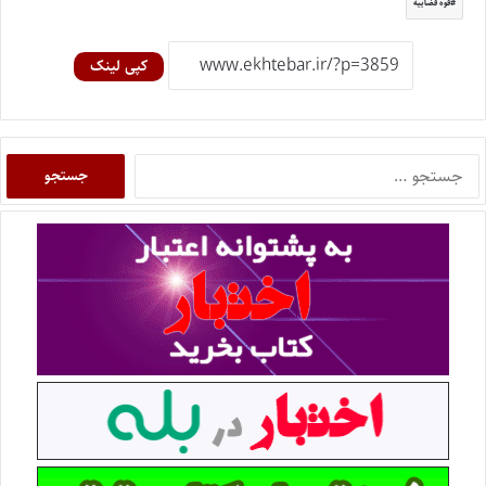
قوه قضاییه
کپی لینک