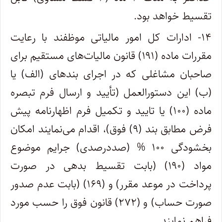
تقسیط خواهد بود.
۱۴- ادارات کل امور مالیاتی موظفند با رعایت
مقررات ماده (۱۹۱) قانون مالیات‌های مستقیم برای
صاحبان مشاغلی که در اجرای بند‌های (الف) یا
(ب) این دستورالعمل (تأیید و ارسال فرم تبصره
ماده (۱۰۰) یا تایید و تکمیل فرم اظهارنامه پیش
فرض مطابق بند (۹) فوق)، اقدام می‌نمایند امکان
بخشودگی ۱۰۰ % (صددرصدی) جرایم موضوع
مواد (۱۹۰) (بابت تقسیط بدهی در صورت
پرداخت در موعد مقرر) و (۱۶۹) (بابت عدم صدور
صورت حساب) و (۲۷۲) قانون فوق را حسب مورد
فراهم نمایند.