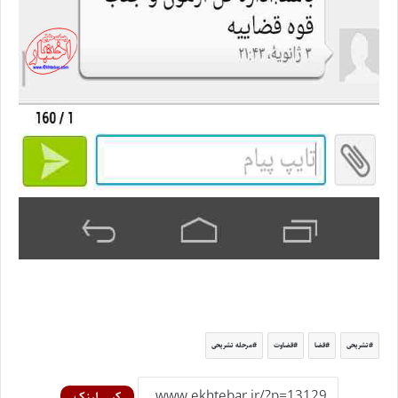
تشریحی
قضا
قضاوت
مرحله تشریحی
کپی لینک