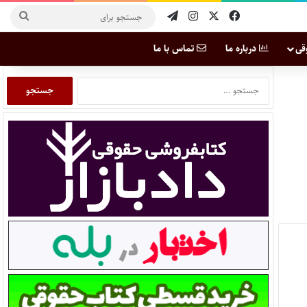
قی
درباره ما
تماس با ما