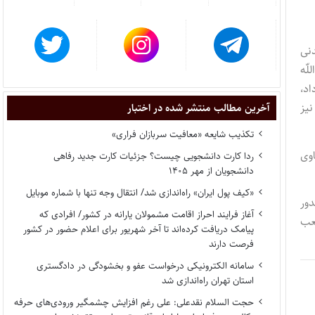
با استناد ماده ۱۱۳۳ قانون مدنی
لّه
اد،
نیز
آخرین مطالب منتشر شده در اختبار
تکذیب شایعه «معافیت سربازان فراری»
ی ۲ است و با دعاوی
ردا کارت دانشجویی چیست؟ جزئیات کارت جدید رفاهی
دانشجویان از مهر ۱۴۰۵
«کیف پول ایران» راه‌اندازی شد/ انتقال وجه تنها با شماره موبایل
ور
آغاز فرایند احراز اقامت مشمولان یارانه در کشور/ افرادی که
 آن) با شعب
پیامک دریافت کرده‌اند تا آخر شهریور برای اعلام حضور در کشور
فرصت دارند
سامانه الکترونیکی درخواست عفو و بخشودگی در دادگستری
استان تهران راه‌اندازی شد
حجت السلام نقدعلی: علی رغم افزایش چشمگیر ورودی‌های حرفه