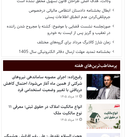
وکالت، هدف اصلی طراحان قانون تسهیل محقق نشده است
ابطال بخشنامه دادستان انتظامی مالیاتی درخصوص
جرم‌تلقی‌کردن عدم انطباق اطلاعات پستی
صورتجلسه نشست قضایی با موضوع: کشته یا مجروح شدن راننده
در تعقیب و گریز پس از ایست به خودرو
زمان شارژ کالابرگ مرداد برای گروه‌های مختلف
بخشنامه تمدید مهلت ارسال دفاتر الکترونیکی سال 1405
پر‌مخاطب‌ترین‌های هفته
رفیع‌زاده: اجرای مصوبه ساماندهی نیروهای
شرکتی از همین ماه آغاز می‌شود/ احتمال کاهش
دریافتی با تغییر وضعیت استخدامی فرد
۱۲ مرداد ۱۴۰۵
انواع مالکیت املاک در حقوق ثبتی؛ معرفی ۱۱
نوع مالکیت ملک
۱۲ مرداد ۱۴۰۵
حجت السلام نقدعلی: علی رغم افزایش چشمگیر