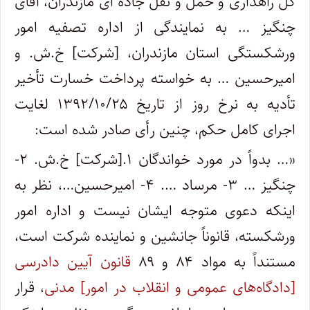
کل راهداری و حمل و نقل جاده ای مازندران، آقای
چنگیز … به نمایندگی از اداره تصفیه امور
ورشکستگی استان مازندران، [شرکت] خ.ش. و
امیرحسین … به خواسته پرداخت خسارت تأخیر
تأدیه به نرخ روز از تاریخ ۱۳۹۲/۱۰/۲۵ لغایت
اجرای کامل حکم، چنین رأی صادر شده است:
«… بدواً در مورد خواندگان ۱.[شرکت] خ.ش. ۲-
چنگیز … ۳- مرساد …. ۴- امیرحسین…، نظر به
اینکه دعوی متوجه ایشان نیست و اداره امور
ورشکسته، قانوناً جانشین و نماینده شرکت است،
مستنداً به مواد ۸۴ و ۸۹
قانون آیین دادرسی
[دادگاه‌های عمومی و انقلاب در امور] مدنی
، قرار