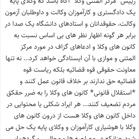
رییس “مرکز المثنی وکلا” آگاه باشد که وکلای پایه
یک دادگستری و کارآموزان وکالت و داوطلبان آزمون
وکالت، حقوقدانان و استادهای دانشگاه یک صدا در
برابر هر گونه اظهار نظر های بی اساس نسبت به
کانون های وکلا و ادعاهای گزاف در مورد مرکز
المثنی و موازی با آن ایستادگی خواهد کرد… نه تنها
معاونت حقوقی قوه قضائیه بلکه ریاست قوه
قضائیه حق ندارند بر خلاف قانون عمل کنند و
*استقلال قانونی* کانون های وکلا را به ضرر حقکق
مردم تضعیف کنند… هر ایراد شکلی یا محتوایی در
داخل کانون های وکلا هست از درون کانون های
وکلا با هوشیاری کارآموزان و وکلای پایه یک حل می
شود چنانکه در مصاحبه ها و مجالس و گردهمایی