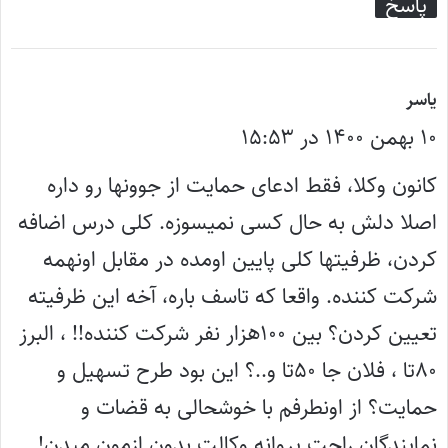
پاسخ
گ
یاسر
۱۰ بهمن ۱۴۰۰ در ۱۵:۵۳
ف
ت
کانون وکلا، فقط ادعای حمایت از جوونها رو داره
:
اصلا دلش به حال کسی نمیسوزه. کلی درس اضافه
کردن، ظرفیتها کلی پایین اومده در مقابل اونهمه
شرکت کننده. واقعا که تاسف باره، آخه این ظرفیته
تعیین کردن؟ بین ۱۰۰هزار نفر شرکت کننده!! ، البرز
۸۰تا ، فلان جا ۵۰تا و..؟ این بود طرح تسهیل و
حمایت؟ از اونطرفم با خوشحالی به قضات و
نمایندگان راحت پروانه وکالت بدون ازمون میدن!