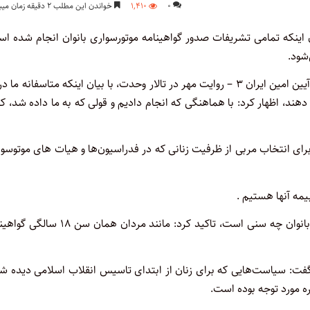
۰
۱,۴۱۰
خواندن این مطلب ۲ دقیقه زمان میبرد
ن اینکه تمامی تشریفات صدور گواهینامه موتورسواری بانوان انجام شده ا
شود.
به گزارش اختبار به نقل از ایرنا، زهرا بهروز آذر روز چهارشنبه در حاشیه آیین امین ایران ۳ – روایت مهر در تالار وحدت، با بیان اینکه متاسفانه 
هند، اظهار کرد: با هماهنگی که انجام دادیم و قولی که به ما داده شد، ک
 برای انتخاب مربی از ظرفیت زنانی که در فدراسیون‌ها و هیات های موتوسو
یمه آنها هستیم .
وی در پاسخ به این پرسش که سن صدور گواهینامه موتورسواری برای بانوان چه سنی است، تاکید کرد: مانند مردان هم
ست گفت: سیاست‌هایی که برای زنان از ابتدای تاسیس انقلاب اسلامی دیده ش
ه مورد توجه بوده است.