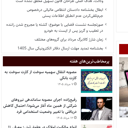
وکالت، هدف اصلی طراحان قانون تسهیل محقق نشده است
ابطال بخشنامه دادستان انتظامی مالیاتی درخصوص
جرم‌تلقی‌کردن عدم انطباق اطلاعات پستی
صورتجلسه نشست قضایی با موضوع: کشته یا مجروح شدن راننده
در تعقیب و گریز پس از ایست به خودرو
زمان شارژ کالابرگ مرداد برای گروه‌های مختلف
بخشنامه تمدید مهلت ارسال دفاتر الکترونیکی سال 1405
پر‌مخاطب‌ترین‌های هفته
مصوبه انتقال سهمیه سوخت از کارت سوخت به
کارت بانکی
۷ مرداد ۱۴۰۵
رفیع‌زاده: اجرای مصوبه ساماندهی نیروهای
شرکتی از همین ماه آغاز می‌شود/ احتمال کاهش
دریافتی با تغییر وضعیت استخدامی فرد
۱۲ مرداد ۱۴۰۵
انواع مالکیت املاک در حقوق ثبتی؛ معرفی ۱۱