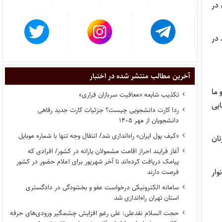
در
 در
آخرین مطالب منتشر شده در اختبار
 ما
تکذیب شایعه «معافیت سربازان فراری»
یی
ردا کارت دانشجویی چیست؟ جزئیات کارت جدید رفاهی
دانشجویان از مهر ۱۴۰۵
«کیف پول ایران» راه‌اندازی شد/ انتقال وجه تنها با شماره موبایل
نان
آغاز فرایند احراز اقامت مشمولان یارانه در کشور/ افرادی که
پیامک دریافت کرده‌اند تا آخر شهریور برای اعلام حضور در کشور
وار
فرصت دارند
سامانه الکترونیکی درخواست عفو و بخشودگی در دادگستری
استان تهران راه‌اندازی شد
حجت السلام نقدعلی: علی رغم افزایش چشمگیر ورودی‌های حرفه