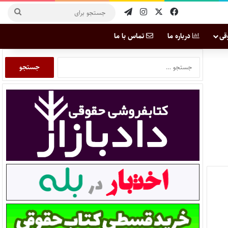
قی
درباره ما
تماس با ما