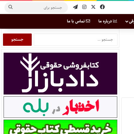
قی
درباره ما
تماس با ما