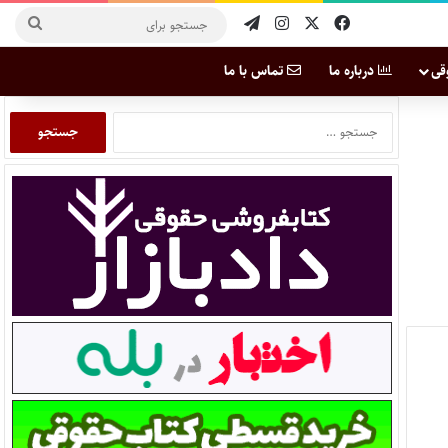
قی
درباره ما
تماس با ما