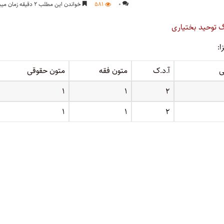
۰
۵۸۱
خواندن این مطلب ۲ دقیقه زمان میبرد
گ توحید بختیاری
:
ی
آ.د.ک
متون فقه
متون حقوقی
۱
۱
۲
۱
۱
۲