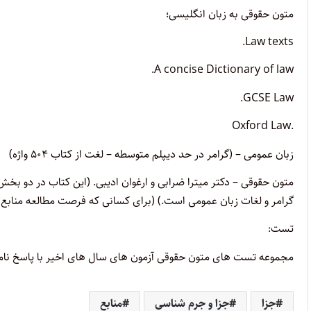
متون حقوقی به زبان انگلیسی؛
Law texts.
A concise Dictionary of law.
GCSE Law.
.Oxford Law
زبان عمومی – (گرامر در حد دیپلم متوسطه – لغت از کتاب ۵۰۴ واژه)
متون حقوقی – دکتر میترا ضرابی و ارغوان ادیبی. (این کتاب در د
گرامر و لغات زبان عمومی است.) (برای کسانی که فرصت مطالعه منابع ا
تست:
مجموعه تست های متون حقوقی آزمون های سال های اخیر با پاسخ نا
جزا
جزا و جرم شناسی
منابع