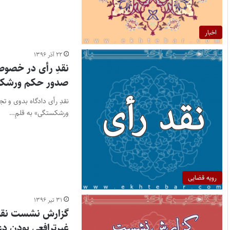
اخبار
۲۲ آذر ۱۳۹۶
نقدِ رأی در خصوص
صدور حکم ورشک
نقدِ رأی دادگاه بدوی و 
ورشکستگی» به قلمِ…
رویه قضایی
۳۱ تیر ۱۳۹۶
گزارش نشست نقد ر
غیرترافعی بودنِ 