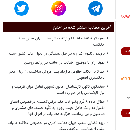
۱۸,۴۵
آخرین مطالب منتشر شده در اختبار
نحوه تهیه نقشه UTM و ارائه «مادر سند» برای صدور سند
مالکیت
 »
پرونده «کلثوم اکبری» در حال رسیدگی در دیوان عالی کشور است
نمونه رای با موضوع: خیانت در امانت در روابط زوجین
مهم‌ترین نکات حقوقی قرارداد پیش‌فروش ساختمان از زبان معاون
دادگستری اصفهان
۵۴۹
سخنگوی کانون کارشناسان: قانون تسهیل تعادل میان ظرفیت و
نیاز کارشناسی را بر هم زده است
ه ۱۱ تیرماه ۹۸ در شعب
ابطال ماده ۹ فُرم یکنواخت عقد قرض‌الحسنه درخصوص اعطای
اختیار به بانک عامل جهت رجوع به کلّیه حساب‌های مشتری و
 »
ضامنین و نیز برداشت هرگونه مطالبات از اموال آنها
رویه قضایی شعب دیوان عدالت اداری در خصوص مطالبه مالیات
ناشی از شناسایی تراکنش بانکی