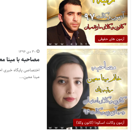
آزمون های حقوقی
۳۰ دی ۱۳۹۶
مصاحبه با مینا معین رتبه ۱ کانون وکلای دادگستری اص
مینا معین،…
آزمون وکالت اسکودا (کانون وکلا)