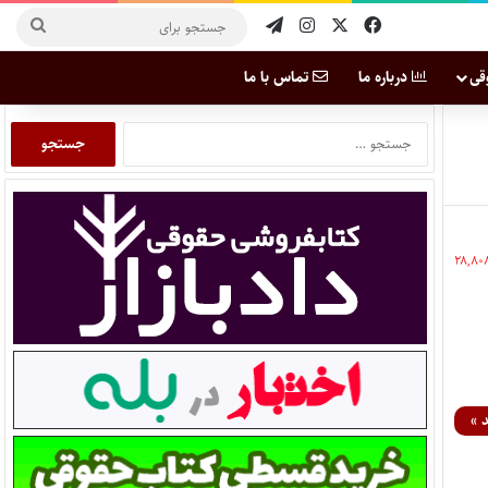
قی
درباره ما
تماس با ما
۲۸,۸۰
 »