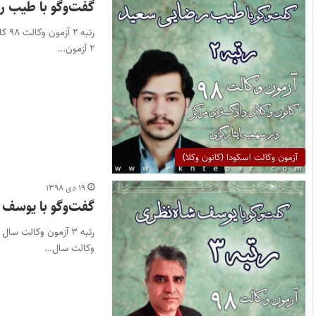
گفت‌وگو با طیب ر
رتب
۲ آزمون…
آزمون وکالت اسکودا (کانون وکلا)
۱۹ دی ۱۳۹۸
گفت‌وگو با یوسف 
وکالت سال…