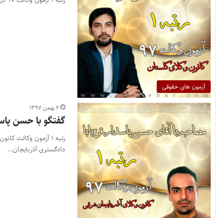
رتبه ۱ آزمون وکالت ۹۷ در کانون وکلای گلستان پایگاه خبری اختبار– رتبه ۱ آزمون وکالت سال ۱۳۹۷ در کانون…
آزمون های حقوقی
۶ بهمن ۱۳۹۷
گفتگو با حسن پاسدا
دادگستری آذربایجان…