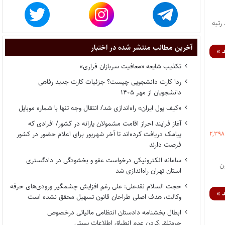
 رتبه
آخرین مطالب منتشر شده در اختبار
 »
تکذیب شایعه «معافیت سربازان فراری»
ردا کارت دانشجویی چیست؟ جزئیات کارت جدید رفاهی
دانشجویان از مهر ۱۴۰۵
«کیف پول ایران» راه‌اندازی شد/ انتقال وجه تنها با شماره موبایل
آغاز فرایند احراز اقامت مشمولان یارانه در کشور/ افرادی که
پیامک دریافت کرده‌اند تا آخر شهریور برای اعلام حضور در کشور
۲,۳۹۸
فرصت دارند
سامانه الکترونیکی درخواست عفو و بخشودگی در دادگستری
ار– یوسف شاه‌نظری، رتبه ۳ آزمون
استان تهران راه‌اندازی شد
حجت السلام نقدعلی: علی رغم افزایش چشمگیر ورودی‌های حرفه
 »
وکالت، هدف اصلی طراحان قانون تسهیل محقق نشده است
ابطال بخشنامه دادستان انتظامی مالیاتی درخصوص
جرم‌تلقی‌کردن عدم انطباق اطلاعات پستی