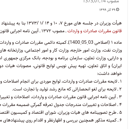
مصوب 1373,01,14
۲۹ آذر ۱۳۹۹
هیأت وزیران در جلسه‌ های مورخ ۷، ۱۰ و ۱۴ /۱ /۱۳۷۳ بنا به پیشنهاد شماره ۶۴۹۴۵ /۱۰۰ مورخ ۲۳ /۱۰ /۱۳۷۲ وزارت بازرگانی و به استناد ماده (۲۳)
قانون ‌مقررات صادرات و واردات
ـ مصوب ۱۳۷۲ ـ آیین ‌نامه اجرایی قانون یاد شده را به شرح زیر تصویب نمود:
ماده ۱ (اصلاحی 03ˏ05ˏ1400)
ـ کمیته دائمی مقررات صادرات و واردات 
وزارت نفت، وزارت امور خارجه، وزارت کار و امور اجتماعی، وزارتخانه‌ 
و دارایی، وزارت تعاون، سازمان برنامه و بودجه، بانک مرکزی جمهوری اسل
ایران)‌ و اتاق تعاون، تهیه پیش‌ نویس لوایح قانونی، مصوبات هیات 
خواهد داشت:
۱ ـ لایحه مقررات صادرات و واردات، لوایح موردی برای انجام اصلاحات و تغییرات لازم در قانون مقررات صادرات و واردات.
۲ ـ لایحه برای لغو انحصاراتی که مانع رشد تولید یا تجارت است.
۳ ـ آیین‌ نامه اجرایی قانون مقررات صادرات و واردات، اصلاحات و تغییرات موردی روی آیین ‌نامه اجرایی قانون مذکور.
۴ ـ اصلاحات و تغییرات مندرجات جدول تعرفه گمرکی ضمیمه مقررات صادرات و واردات.
۵ ـ طرح تصویبنامه‌ های هیات وزیران، شورای اقتصاد و کمیسیون اقتصاد هیات وزیران در رابطه با مقررات صادرات و واردات.
۶ ـ کمیته مذکور همچنین بررسی و اظهارنظر و اقدام روی پیشنهادهای مربوط به مقررات صادرات و واردات را نیز به عهده خواهد داشت.