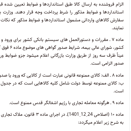
الزام فروشنده ‌به ارسال کالا طبق استانداردها و ضوابط تعیین شده قی
استانداردها و ضوابط مذکور‌ را شرط پرداخت وجه قرار دهند. وزارت 
سفارش کالاهای وارداتی مشمول‌ استانداردها و ضوابط مذکور که نکات ب
نمایند.
ماده ۷
ـ مقررات و دستورالعمل های سیستم بانکی کشور برای ورود و
کشور،‌ شور
عیناً ظرف ‌سه روز از طریق وزارت بازرگانی اعلام میشود جزو ضوابط ورو
صدور الزامی‌ است.
ماده ۸
ـ الف: کالای ممنوعه قانونی عبارت است از کالایی که ورود یا 
ب: کالای ممنوعه توسط دولت شامل کلیه کالاهایی است که در جدول 
است.
ماده ۹
ـ هرگونه معامله تجاری با رژیم اشغالگر قدس ممنوع است.
ماده ۱۰ (اصلاحی 24ˏ12ˏ1401)
ـ در اجرای ماده ۳ قانون
به شرح زیر اعلام میگردد: