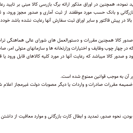
د نموده، همچنین در اوراق مذکور ارائه برگ بازرسی کالا مبنی بر تایید رع
بازرگانی و بانک حسب مورد موظفند از ثبت آماری و صدور مجوز ورود، و 
الا در پیش فاکتور و سایر اوراق ثبت سفارش آنها رعایت نشده باشد خودد
 صدور کالا همچنین مقررات و دستورالعمل های شورای عالی هماهنگی تراب
ای عالی بیمه، شرایط صدور گواهی‌ های موضوع ماده ۶ فوق که در چهار چوب وظایف و اختیارات وزارتخانه‌ ها و سازمانهای متولی امر، ص
د و صدور کالا میباشد که رعایت آنها در مورد کلیه کالاهای قابل ورود یا ق
صدور آن به موجب قوانین ممنوع شده است.
ضمیمه مقررات صادرات و واردات یا دیگر مصوبات دولت غیرمجاز اعلام ش
، ملاک تجاری بودن، نحوه صدور، تمدید و ابطال کارت بازرگانی و موارد معافیت از داشتن 