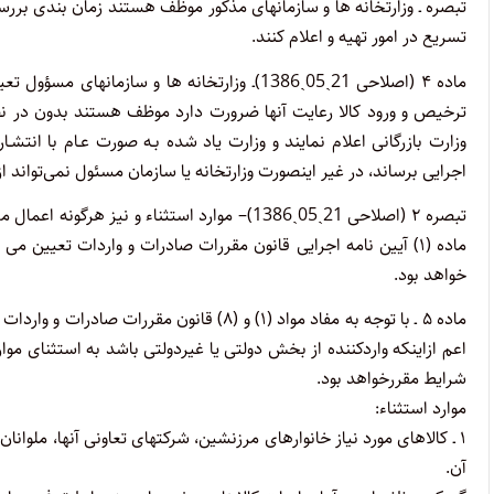
تبصره
ـ وزارتخانه‌ ها و سازما‌نهای مذکور موظف هستند زمان ‌بندی 
تسریع در امور تهیه و اعلام کنند.
ماده ۴ (اصلاحی 21ˏ05ˏ1386)
ـ وزارتخانه‌ ها و سازمانهای مسؤول ت
ترخیص و ورود کالا رعایت آنها ضرورت دارد موظف هستند بدون در نظر 
وزارت بازرگانی اعلام نمایند و وزارت یاد شده بـه صورت عـام با انتشـ
اجرایی برساند، در غیر اینصورت وزارتخانه یا سازمان مسئول نمی‌تواند ا
تبصره ۲ (اصلاحی 21ˏ05ˏ1386)
– موارد استثناء و نیز هرگونه اعمال
ماده (۱) آیین‌ نامه اجرایی قانون مقررات صادرات و واردات تعیین م
خواهد بود.
ماده ۵
ـ با توجه به مفاد مواد (۱) و (۸) قانون مق
اعم از‌اینکه واردکننده از بخش دولتی یا غیردولتی باشد به استثنای موا
شرایط مقرر‌خواهد بود.
موارد استثناء:
۱ ـ کالاهای مورد نیاز خانوارهای مرزنشین، شرکتهای تعاونی آنها، ملوانا
آن.