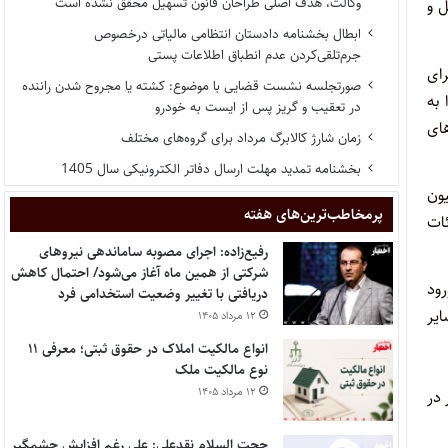
وکالت، هدف اصلی طراحان قانون تسهیل محقق نشده است
 و‌
ابطال بخشنامه دادستان انتظامی مالیاتی درخصوص
جرم‌تلقی‌کردن عدم انطباق اطلاعات پستی
رای
صورتجلسه نشست قضایی با موضوع: کشته یا مجروح شدن راننده
 به
در تعقیب و گریز پس از ایست به خودرو
ا‌ی
زمان شارژ کالابرگ مرداد برای گروه‌های مختلف
بخشنامه تمدید مهلت ارسال دفاتر الکترونیکی سال 1405
یون
پر‌مخاطب‌ترین‌های هفته
ئات
رفیع‌زاده: اجرای مصوبه ساماندهی نیروهای
شرکتی از همین ماه آغاز می‌شود/ احتمال کاهش
ورود
دریافتی با تغییر وضعیت استخدامی فرد
ایر
۱۲ مرداد ۱۴۰۵
انواع مالکیت املاک در حقوق ثبتی؛ معرفی ۱۱
نوع مالکیت ملک
۱۲ مرداد ۱۴۰۵
 در
حجت السلام نقدعلی: علی رغم افزایش چشمگیر