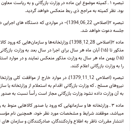
تبصره ۱
ـ کمیته موضوع این ماده در وزارت بازرگانی و به ریاست معاون و
بود. نظر کمیته به مراجع ذی ربط منعکس خواهد گردید.
تبصره ۲(اصلاحی 22ˏ06ˏ1394)
– در مواردی که دستگاه های اجرایی دی
جلسه دعوت خواهد شد.
ماده ۲‌(اصلاحی 28ˏ12ˏ1398)
ـ‌ و‌زارتخانه‌ها و سازمان‌هایی که و‌رو‌د 
مذکور تا (۱۵) آبان ماه هر سال برای اجرا در سال بعد به و‌زارت 
(۱۵) بهمن ماه هر سال به و‌زارت مذکور منعکس نمایند و در موارد است
را به و‌زارت بازرگانی اعلام کنند.
تبصره ‌(اصلاحی 12ˏ11ˏ1379)
ـ‌ در موارد خارج از موافقت کلی و‌زارتخا
به آن و‌زارت داده نشود و‌زارت بازرگانی مجاز است رأساً نسبت به صدو‌ر
ماده ۳
ـ وزارتخانه ‌ها و سازمانهایی که ورود یا صدور کالاهایی منوط به 
میباشد،‌ موظفند شرایط و مشخصات مورد نظر خود، همچنین نام مؤسسات 
انتشار مقررات‌ ناظر به اطلاع واردکنندگان، صادرکنندگان و سازمان های ا