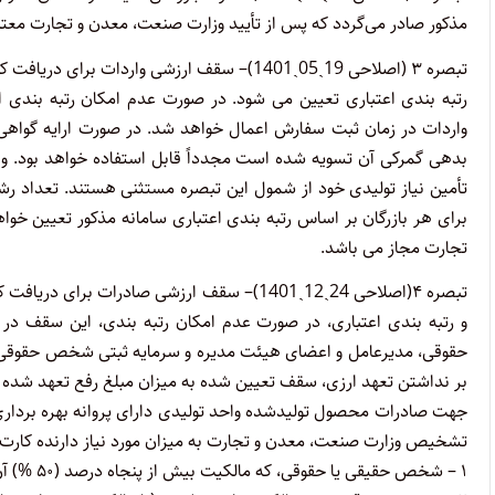
مذکور صادر می‌گردد که پس از تأیید وزارت صنعت، معدن و تجارت معتب
تبصره ۳ (اصلاحی 19ˏ05ˏ1401)
– سقف ارزشی واردات برای دریافت کنن
واردات در زمان ثبت سفارش اعمال خواهد شد. در صورت ارایه گواهی
بدهی گمرکی آن تسویه شده است مجدداً قابل استفاده خواهد بود. واحد
تأمین نیاز تولیدی خود از شمول این تبصره مستثنی هستند. تعداد ر
برای هر بازرگان بر اساس رتبه بندی اعتباری سامانه مذکور تعیین خو
تجارت مجاز می باشد.
تبصره ۴(اصلاحی 24ˏ12ˏ1401)
– سقف ارزشی صادرات برای دریافت کنند
و رتبه ‌بندی اعتباری، در صورت عدم امکان رتبه ‌بندی، این سق
بر نداشتن تعهد ارزی، سقف تعیین شده به میزان مبلغ رفع تعهد شده م
جهت صادرات محصول تولیدشده واحد تولیدی دارای پروانه بهره‌ بردار
تشخیص وزارت صنعت، معدن و تجارت به میزان مورد نیاز دارنده کارت ب
۱ – شخص حقیقی یا حقوقی، که مالکیت بیش از پنجاه درصد (۵۰ %) آن واحد تولیدی را دارد.