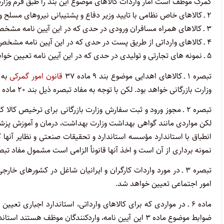
گمرک موظف است آمار واردات کالاهای موضوع این بند را طبق فرم وزارت ب
۲ ـ کالاهای خاص نظامی با تایید وزیر دفاع و پشتیبانی نیروهای مسلح و کالاهای خاص انرژی اتمی با تایید رییس سازمان انرژی اتمی.
۳ ـ کالاهای همراه مسافران ورودی در حدی که در این آیین‌ نامه مشخص میگردد و طبق فهرستی که وزارت بازرگانی اعلام مینماید.
۴ ـ کالاهای وارداتی از طریق پست در حدی که در این آیین ‌نامه مشخص میشود.
۵ ـ نمونه ‌های تجارتی و تولیدی در حدی که در این آیین ‌نامه تعیین خواهد شد.
تبصره ۱
ـ کالاهای اهدایی موضوع بند ۹ ماده ۳۷
قانون امور گمرکی
به 
وزارت ‌بازرگانی خواهد بود. لکن با توجه به مفاد تبصره ذیل بند ۲۰ ماده ۳۷ قانون مذکور نیاز به مجوزهای ورود مقرر توسط دولت را نخواهد داشت.
تبصره ۲
ـ مجوز ورود و ثبت سفارش وزارت بازرگانی برای ترخیص کالا کا
لکن‌ مواردی مانند گواهی بهداشت وزارت بهداشت، درمان و آموزش پزش
انطباق با‌ استاندارد مؤسسه استاندارد و تحقیقات صنعتی و نظایر آنها که
نمونه ‌برداری از آن ‌است و اخذ آنها قانوناً الزامی است مشمول مفاد تبصره یک ماده ۸ ق
تبصره ۳
ـ در مورد واردات کارگران و ایرانیان شاغل در کشورهای خا
‌امور اجتماعی تعیین خواهد شد.
ماده ۶
ـ در مواردی که برای کالاهای وارداتی، استاندارد اجباری تعیین
ضوابط ‌موضوع ماده ۳ این آیین‌ نامه، واردکنندگان موظف 