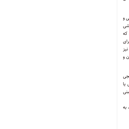
ی و
ود. سقف ارزشی
که
رای
یز
ن و
نجی
یا
واهی مبنی
 به