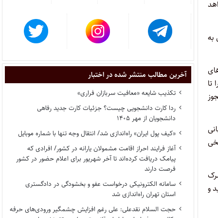
اهد
 به
های
آخرین مطالب منتشر شده در اختبار
 تا
تکذیب شایعه «معافیت سربازان فراری»
جوز
ردا کارت دانشجویی چیست؟ جزئیات کارت جدید رفاهی
دانشجویان از مهر ۱۴۰۵
انی
«کیف پول ایران» راه‌اندازی شد/ انتقال وجه تنها با شماره موبایل
استعلام پاسخی
آغاز فرایند احراز اقامت مشمولان یارانه در کشور/ افرادی که
پیامک دریافت کرده‌اند تا آخر شهریور برای اعلام حضور در کشور
فرصت دارند
مرک
سامانه الکترونیکی درخواست عفو و بخشودگی در دادگستری
د و
استان تهران راه‌اندازی شد
حجت السلام نقدعلی: علی رغم افزایش چشمگیر ورودی‌های حرفه