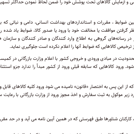
بررسی و آزمایش کالاهای تحت پوشش خود را ضمن لحاظ نمودن حداکثر تسهیل
عیین ضوابط ، مقررات و استانداردهای بهداشت انسانی، دامی و نبا‌تی که ب
گرفتن موافقت یا مخالفت خود با ورود یا صدور کالا، ضوابط یاد شده را
ار در رسانه‌های گروهی بـه اطلاع وارد کنندگان و صادر کنندگان و سازمان ه
ز ترخیص کالاهایی که ضوابط آنها را اعلام نکرده ا‌ست جلوگیری نماید.
 محدودیت در مبادی ورودی و خروجی کشور با اعلام وزارت بازرگانی در کمیس
ی‌ شود. ورود کا‌لاهایی که سابقه قبلی ورود از کشور مبدأ را ندارد جزو استثنا
ررات صادرات و واردات که از این پس به اختصار «قانون» نامیده می شود ورود کلیه کالاهای قابل 
رد زیر موکول به ثبت سفارش و اخذ مجوز ورود از وزارت بازرگانی با رعایت س
ن، کارکنان شناورها طبق فهرستی که در همین آیین ‌نامه می‌ آید و در حد مقرر