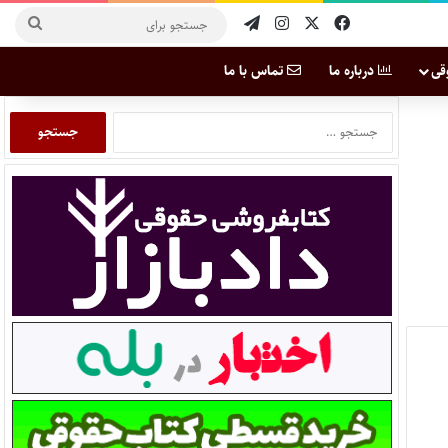
قی
درباره ما
تماس با ما