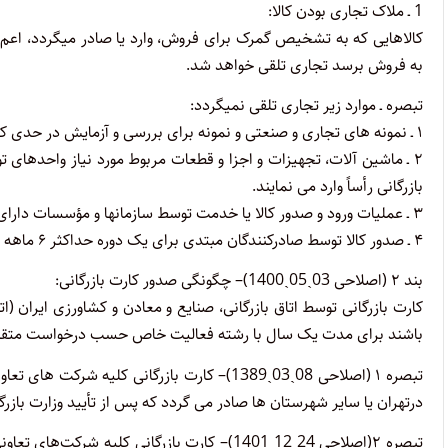
1
ـ ملاک تجاری بودن کالا:
کالاهایی که به تشخیص گمرک برای فروش، وارد یا صادر میگردد، اعم ا
به فروش ‌برسد تجاری تلقی خواهد شد.
تبصره
ـ موارد زیر تجاری تلقی نمیگردد:
۱ ـ نمونه‌ های تجاری و صنعتی و نمونه برای بررسی و آزمایش در حدی که میتواند نمونه تلقی شود.
۲ ـ ماشین ‌آلات، تجهیزات و اجزا و قطعات مربوط مورد نیاز واحدهای ت
بازرگانی رأساً وارد می‌ نمایند.
۳ ـ عملیات ورود و صدور کالا یا خدمت توسط سازمانها و مؤسسات دارای ردیف بودجه.
۴ ـ صدور کالا توسط صادرکنندگان مبتدی برای یک دوره حداکثر ۶ ماهه در آغاز کار با مجوز وزارت بازرگانی.
بند ۲ (اصلاحی 03ˏ05ˏ1400)
– چگونگی صدور کارت بازرگانی:
‏کارت بازرگانی توسط اتاق بازرگانی، صنایع و معادن و کشاورزی ایران (ا
باشند برای مدت یک سال با رشته فعالیت خاص حسب درخواست متقاضی ص
تبصره ۱ (اصلاحی 08ˏ03ˏ1389)
– کارت بازرگانی کلیه شرکت های تعاو
درتهران یا سایر شهرستان ها صادر می گردد که پس از تأیید وزارت بازرگ
تبصره ۲(اصلاحی 24ˏ12ˏ1401)
– کارت بازرگانی کلیه شرکت‌های تعاون