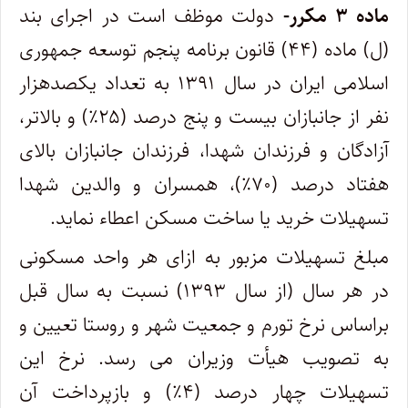
ماده
۳
مکرر-
دولت موظف است در اجرای بند
(ل) ماده (۴۴) قانون برنامه پنجم توسعه جمهوری
اسلامی ایران در سال ۱۳۹۱ به تعداد یکصدهزار
نفر از جانبازان بیست و پنج درصد (۲۵٪) و بالاتر،
آزادگان و فرزندان شهدا، فرزندان جانبازان بالای
هفتاد درصد (۷۰٪)، همسران و والدین شهدا
تسهیلات خرید یا ساخت مسکن اعطاء نماید.
مبلغ تسهیلات مزبور به ازای هر واحد مسکونی
در هر سال (از سال ۱۳۹۳) نسبت به سال قبل
براساس نرخ تورم و جمعیت شهر و روستا تعیین و
به تصویب هیأت وزیران می رسد. نرخ این
تسهیلات چهار درصد (۴٪) و بازپرداخت آن