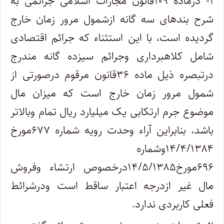
۱- درماده ۱۰۹قانون مجازات اسلامی جرائمی به
شرح بندهای سه گانه ازشمول مرور زمان خارج
گردیده است،‌ با این استثناء که جرائم اقتصادی
شامل کلاهبرداری وجرائم سیزده گانه مندرج
درتبصره ذیل ماده ۳۶قانون مرقوم درصورتی از
شمول مرور زمان خارج است که میزان مال
موضوع جرم ارتکابی یک میلیارد ریال تمام وبالاتر
باشد، بنابراین آراء وحدت رویه شماره ۶۷۷مورخ
۱۴/۴/۱۳۸۴وشماره
۶۹۶مورخ۱۴/۵/۱۳۸۵درخصوص ارتشاء وفروش
مال غیر ازدرجه اعتبار ساقط است ودرشرائط
فعلی کاربردی ندارد.