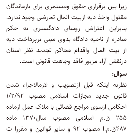
زیرا بین برقراری حقوق ومستمری برای بازماندگان
مقتول واخذ دیه ازبیت المال تعارضی وجود ندارد.
بنابراین اعتراض روسای دادگستری به حکم
صادره از ناحیه دادگاه بدوی مبنی برپرداخت دیه
از بیت المال واقدام محاکم تجدید نظر استان
درنقض آراء مزبور فاقد وجاهت قانونی است.
سوال:
نظربه اینکه قبل ازتصویب و لازم­الاجراء شدن
قانون جدید مجازات اسلامی مصوب ۱/۲/۹۲
احکامی ازسوی مراجع قضائی با ملاک عمل ازماده
۲۵۵ ق.م اسلامی مصوب سال۱۳۷۰ ماده
۴۸۷ق.م.ا مصوب ۹۲ و سایر قوانین و مقررا ت