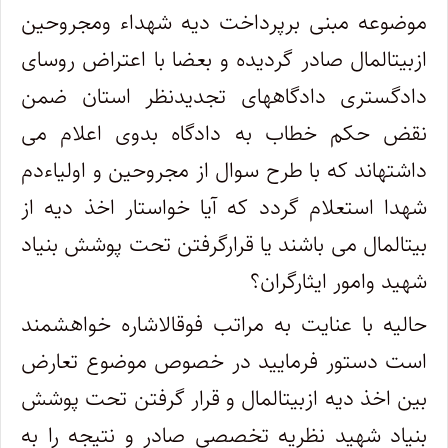
موضوعه مبنی برپرداخت دیه شهداء ومجروحین
ازبیت­المال صادر گردیده و بعضا با اعتراض روسای
دادگستری دادگاههای تجدیدنظر استان ضمن
نقض حکم خطاب به دادگاه بدوی اعلام می
داشته­اند که با طرح سوال از مجروحین و اولیاءدم
شهدا استعلام گردد که آیا خواستار اخذ دیه از
بیت­المال می باشند یا قرارگرفتن تحت پوشش بنیاد
شهید وامور ایثارگران؟
حالیه با عنایت به مراتب فوق­الاشاره خواهشمند
است دستور فرمایید در خصوص موضوع تعارض
بین اخذ دیه ازبیت­المال و قرار گرفتن تحت پوشش
بنیاد شهید نظریه تخصصی صادر و نتیجه را به