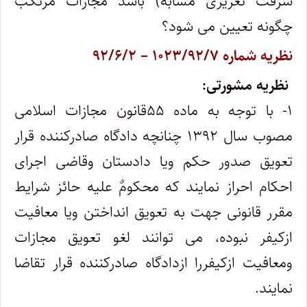
سرقت تعزیری مشابه) باشد مجازات مرتکب
چگونه تعیین می شود؟
نظریه شماره ۱۰۲۳/۹۲/۷ – ۹۲/۶/۲
نظریه مشورتی:
۱- با توجه به ماده ۵۵قانون مجازات اسلامی
مصوب سال ۱۳۹۲ چنانچه دادگاه صادرکننده قرار
تعویق صدور حکم ویا دادستان وقاضی اجرای
احکام احراز نمایند که محکومٌ علیه حائز شرایط
مقرر قانونی جهت به تعویق انداختن ویا معافیت
ازکیفر نبوده، می توانند لغو تعویق مجازات
ومعافیت ازکیفررا ازدادگاه صادرکننده قرار تقاضا
نمایند.