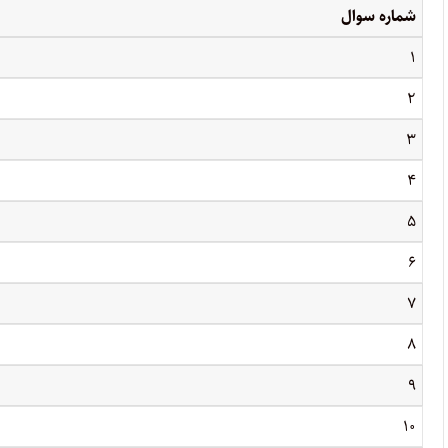
شماره سوال
۱
۲
۳
۴
۵
۶
۷
۸
۹
۱۰