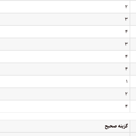
۲
۳
۴
۳
۴
۴
۱
۲
۴
گزینه صحیح