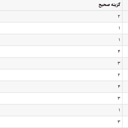
گزینه صحیح
۲
۱
۱
۴
۳
۲
۴
۳
۱
۳