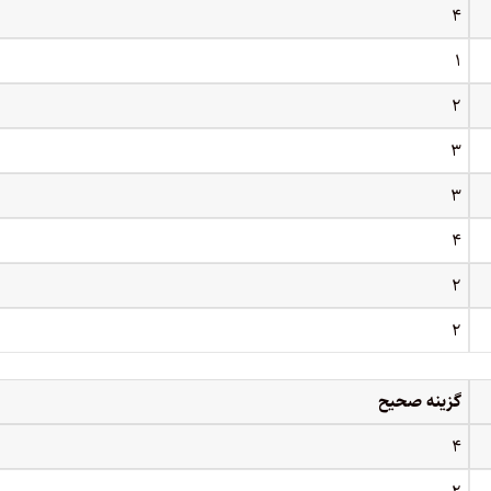
۴
۱
۲
۳
۳
۴
۲
۲
گزینه صحیح
۴