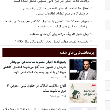
وکالت، هدف اصلی طراحان قانون تسهیل محقق نشده است
ابطال بخشنامه دادستان انتظامی مالیاتی درخصوص
جرم‌تلقی‌کردن عدم انطباق اطلاعات پستی
صورتجلسه نشست قضایی با موضوع: کشته یا مجروح شدن راننده
در تعقیب و گریز پس از ایست به خودرو
زمان شارژ کالابرگ مرداد برای گروه‌های مختلف
بخشنامه تمدید مهلت ارسال دفاتر الکترونیکی سال 1405
پر‌مخاطب‌ترین‌های هفته
رفیع‌زاده: اجرای مصوبه ساماندهی نیروهای
شرکتی از همین ماه آغاز می‌شود/ احتمال کاهش
دریافتی با تغییر وضعیت استخدامی فرد
۱۲ مرداد ۱۴۰۵
انواع مالکیت املاک در حقوق ثبتی؛ معرفی ۱۱
نوع مالکیت ملک
۱۲ مرداد ۱۴۰۵
حجت السلام نقدعلی: علی رغم افزایش چشمگیر