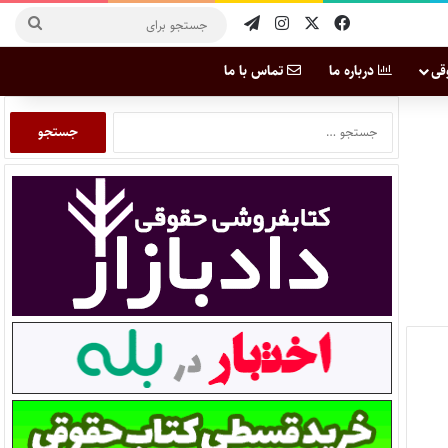
قی
درباره ما
تماس با ما