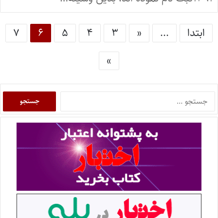
ابتدا
...
«
۳
۴
۵
۶
۷
»