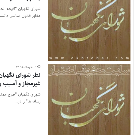
شورای نگهبان "لایحه ال
مغایر قانون اساسی دان
۱۹ خرداد ۱۳۹۵
نظر شورای نگهبان
غیرمجاز و آسیب‌ ر
شورای نگهبان "طرح ممنو
رسانه‌ها" را در…