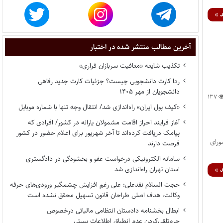
 »
آخرین مطالب منتشر شده در اختبار
تکذیب شایعه «معافیت سربازان فراری»
ردا کارت دانشجویی چیست؟ جزئیات کارت جدید رفاهی
دانشجویان از مهر ۱۴۰۵
۱۳۷
«کیف پول ایران» راه‌اندازی شد/ انتقال وجه تنها با شماره موبایل
آغاز فرایند احراز اقامت مشمولان یارانه در کشور/ افرادی که
پیامک دریافت کرده‌اند تا آخر شهریور برای اعلام حضور در کشور
ورای
فرصت دارند
سامانه الکترونیکی درخواست عفو و بخشودگی در دادگستری
استان تهران راه‌اندازی شد
 »
حجت السلام نقدعلی: علی رغم افزایش چشمگیر ورودی‌های حرفه
وکالت، هدف اصلی طراحان قانون تسهیل محقق نشده است
ابطال بخشنامه دادستان انتظامی مالیاتی درخصوص
جرم‌تلقی‌کردن عدم انطباق اطلاعات پستی