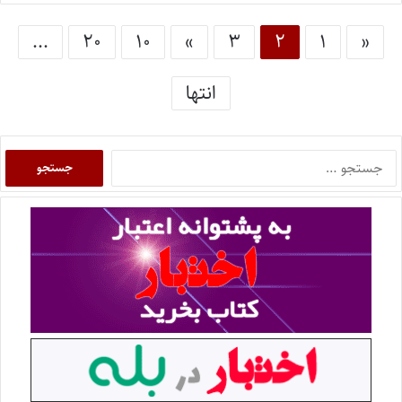
...
۲۰
۱۰
»
۳
۲
۱
«
انتها