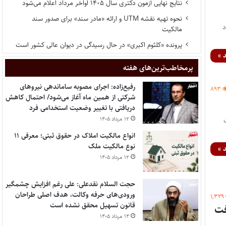
نتایج نهایی آزمون دکتری سال ۱۴۰۵ اواخر مرداد اعلام می‌شود
نحوه تهیه نقشه UTM و ارائه «مادر سند» برای صدور سند
اد
مالکیت
پرونده «کلثوم اکبری» در حال رسیدگی در دیوان عالی کشور است
 »
پر‌مخاطب‌ترین‌های هفته
رفیع‌زاده: اجرای مصوبه ساماندهی نیروهای
۸۹۳
شرکتی از همین ماه آغاز می‌شود/ احتمال کاهش
دریافتی با تغییر وضعیت استخدامی فرد
۱۲ مرداد ۱۴۰۵
انواع مالکیت املاک در حقوق ثبتی؛ معرفی ۱۱
نوع مالکیت ملک
 »
۱۲ مرداد ۱۴۰۵
حجت السلام نقدعلی: علی رغم افزایش چشمگیر
ورودی‌های حرفه وکالت، هدف اصلی طراحان
۱,۳۲۹
قانون تسهیل محقق نشده است
یشرفت
۱۴ مرداد ۱۴۰۵