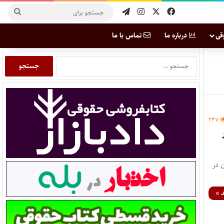
قی
درباره ما
تماس با ما
۲۴۷
 در
 »