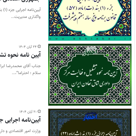
واگذاری مدیریت…
۲۴ آبان ۱۴۰۴
آیین نامه نحوه تش
جناب آقای محمدرضا ابراه
سلام ؛ احتراما”،…
۲۰ آبان ۱۴۰۴
آیین‌نامه اجرایی جزء (۱) بند (ث) ماده (۲۲) قانون برنامه پنج‌سال
وزارت امور اقتصادی و دا