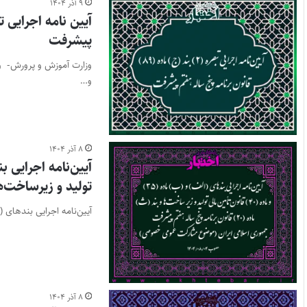
۹ آذر ۱۴۰۴
پیشرفت
وزارت آموزش و پرورش- وزا
و…
۸ آذر ۱۴۰۴
تولید و زیرساخت‌ها و بند (ث) ماد
آیین‌نامه اجرایی بندهای (الف) و (ب) ماده (۳۵) و ماده (۴۰) قا
۸ آذر ۱۴۰۴