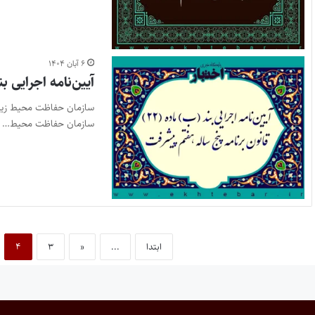
۶ آبان ۱۴۰۴
آیین‌نامه اجرایی بند (ب) ماده (۲۲) قانو
سازمان حفاظت محیط…
ابتدا
...
«
۳
۴