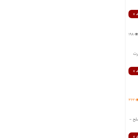
 »
۱۹۸
به پیشنهاد وزارت
 »
۳۶۲
لح –
 »