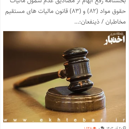
بخشنامه رفع ابهام از مصادیق عدم شمول مالیات
حقوق مواد (۸۲) و (۸۳) قانون مالیات های مستقیم
مخاطبان / ذینفعان:…
۲۰ آذر ۱۴۰۳
۰
۱,۶۴۸