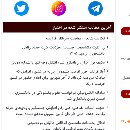
نامه
آخرین مطالب منتشر شده در اختبار
 »
تکذیب شایعه «معافیت سربازان فراری»
ردا کارت دانشجویی چیست؟ جزئیات کارت جدید رفاهی
دانشجویان از مهر ۱۴۰۵
۱۳۵
«کیف پول ایران» راه‌اندازی شد/ انتقال وجه تنها با شماره موبایل
آغاز فرایند احراز اقامت مشمولان یارانه در کشور/ افرادی که
ابطال بند۳ بخش چهارم فصل
پیامک دریافت کرده‌اند تا آخر شهریور برای اعلام حضور در کشور
فرصت دارند
سامانه الکترونیکی درخواست عفو و بخشودگی در دادگستری
 »
استان تهران راه‌اندازی شد
حجت السلام نقدعلی: علی رغم افزایش چشمگیر ورودی‌های حرفه
وکالت، هدف اصلی طراحان قانون تسهیل محقق نشده است
۲۶۷
ابطال بخشنامه دادستان انتظامی مالیاتی درخصوص
جرم‌تلقی‌کردن عدم انطباق اطلاعات پستی