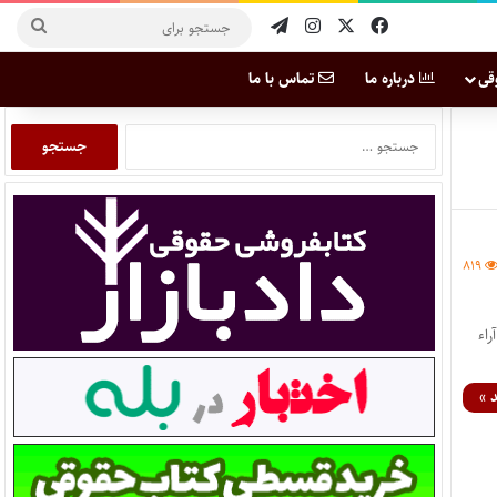
قی
درباره ما
تماس با ما
۸۱۹
آراء
 »