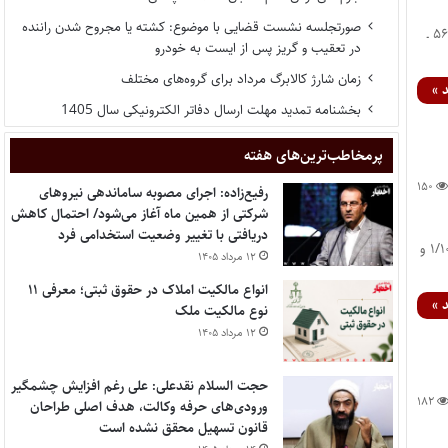
صورتجلسه نشست قضایی با موضوع: کشته یا مجروح شدن راننده
رأی شماره ۷۴۰ هیأت عمومی دیوان عدالت اداری مورخ ۱۳۹۵/۹/۳۰ با موضوع: ابطال بند ۲ صورتجلسه شماره ۵۶ ـ
در تعقیب و گریز پس از ایست به خودرو
زمان شارژ کالابرگ مرداد برای گروه‌های مختلف
 »
بخشنامه تمدید مهلت ارسال دفاتر الکترونیکی سال 1405
پر‌مخاطب‌ترین‌های هفته
۱۵۰
رفیع‌زاده: اجرای مصوبه ساماندهی نیروهای
شرکتی از همین ماه آغاز می‌شود/ احتمال کاهش
دریافتی با تغییر وضعیت استخدامی فرد
رأی شماره ۵۹۲ هیأت عمومی دیوان عدالت اداری مورخ ۱۳۹۵/۹/۲ با موضوع: ابطال بند۴ مصوبه مورخ ۱/۱۰/۱۳۸۴ و
۱۲ مرداد ۱۴۰۵
انواع مالکیت املاک در حقوق ثبتی؛ معرفی ۱۱
 »
نوع مالکیت ملک
۱۲ مرداد ۱۴۰۵
حجت السلام نقدعلی: علی رغم افزایش چشمگیر
۱۸۲
ورودی‌های حرفه وکالت، هدف اصلی طراحان
قانون تسهیل محقق نشده است