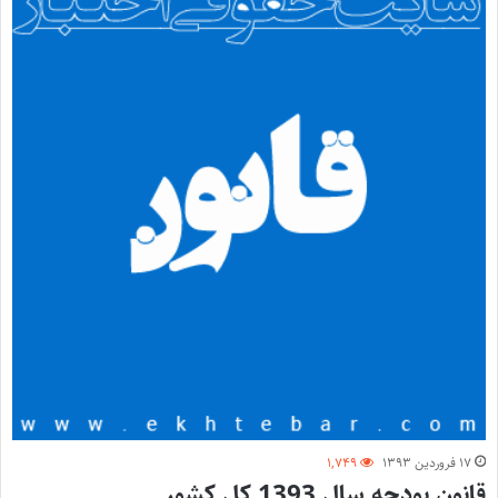
۱۷ فروردین ۱۳۹۳
۱,۷۴۹
قانون بودجه سال 1393 کل کشور