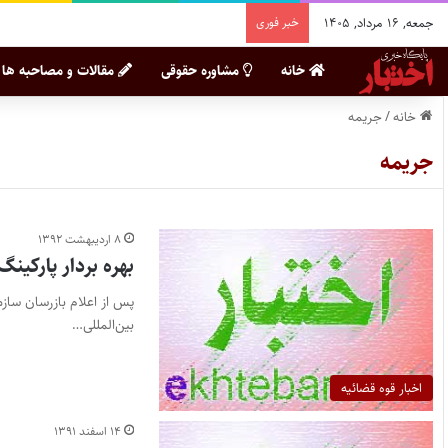
جمعه, ۱۶ مرداد, ۱۴۰۵
خبر فوری
خانه
مشاوره حقوقی
مقالات و مصاحبه ها
خانه
/
جریمه
جریمه
۸ اردیبهشت ۱۳۹۲
بهره بردار پارکینگ فرودگا
پس از اعلام بازرسان ساز
بین‌المللی…
اخبار قوه قضائیه
۱۴ اسفند ۱۳۹۱