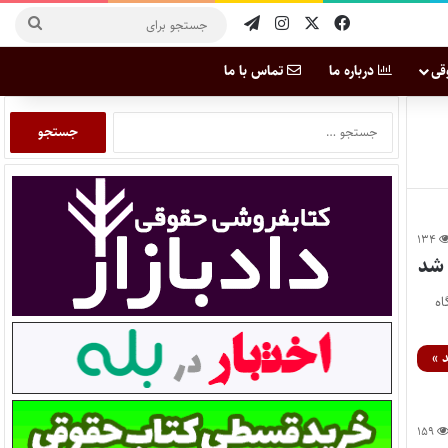
قی
درباره ما
تماس با ما
۱۳۴
اه
 »
۱۵۹