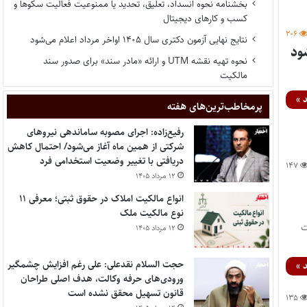
بخشنامه نحوه انسداد، تعلیق، تحدید یا ممنوعیت فعالیت سکوها و
کسب و کارهای دیجیتال
۲۰۶
نتایج نهایی آزمون دکتری سال ۱۴۰۵ اواخر مرداد اعلام می‌شود
نحوه تهیه نقشه UTM و ارائه «مادر سند» برای صدور سند
مالکیت
 »
پر‌مخاطب‌ترین‌های هفته
رفیع‌زاده: اجرای مصوبه ساماندهی نیروهای
شرکتی از همین ماه آغاز می‌شود/ احتمال کاهش
دریافتی با تغییر وضعیت استخدامی فرد
۱۴۷
۱۲ مرداد ۱۴۰۵
انواع مالکیت املاک در حقوق ثبتی؛ معرفی ۱۱
نوع مالکیت ملک
ت
۱۲ مرداد ۱۴۰۵
حجت السلام نقدعلی: علی رغم افزایش چشمگیر
 »
ورودی‌های حرفه وکالت، هدف اصلی طراحان
قانون تسهیل محقق نشده است
۱۳۵