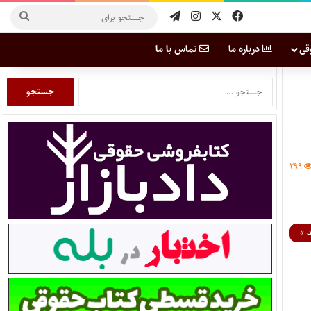
قی
درباره ما
تماس با ما
۲۹۹
 »