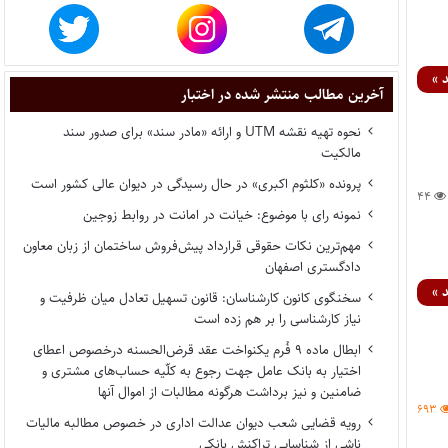
 »
آخرین مطالب منتشر شده در اختبار
نحوه تهیه نقشه UTM و ارائه «مادر سند» برای صدور سند
مالکیت
پرونده «کلثوم اکبری» در حال رسیدگی در دیوان عالی کشور است
۴۴
نمونه رای با موضوع: خیانت در امانت در روابط زوجین
مهم‌ترین نکات حقوقی قرارداد پیش‌فروش ساختمان از زبان معاون
دادگستری اصفهان
 »
سخنگوی کانون کارشناسان: قانون تسهیل تعادل میان ظرفیت و
نیاز کارشناسی را بر هم زده است
ابطال ماده ۹ فُرم یکنواخت عقد قرض‌الحسنه درخصوص اعطای
اختیار به بانک عامل جهت رجوع به کلّیه حساب‌های مشتری و
ضامنین و نیز برداشت هرگونه مطالبات از اموال آنها
۶۹۳
رویه قضایی شعب دیوان عدالت اداری در خصوص مطالبه مالیات
ناشی از شناسایی تراکنش بانکی