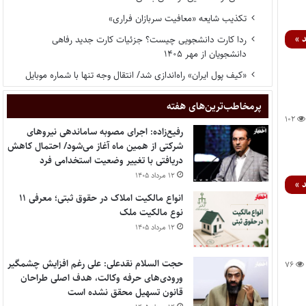
تکذیب شایعه «معافیت سربازان فراری»
 »
ردا کارت دانشجویی چیست؟ جزئیات کارت جدید رفاهی
دانشجویان از مهر ۱۴۰۵
«کیف پول ایران» راه‌اندازی شد/ انتقال وجه تنها با شماره موبایل
پر‌مخاطب‌ترین‌های هفته
۱۰۲
رفیع‌زاده: اجرای مصوبه ساماندهی نیروهای
شرکتی از همین ماه آغاز می‌شود/ احتمال کاهش
دریافتی با تغییر وضعیت استخدامی فرد
۱۲ مرداد ۱۴۰۵
 »
انواع مالکیت املاک در حقوق ثبتی؛ معرفی ۱۱
نوع مالکیت ملک
۱۲ مرداد ۱۴۰۵
حجت السلام نقدعلی: علی رغم افزایش چشمگیر
۷۶
ورودی‌های حرفه وکالت، هدف اصلی طراحان
قانون تسهیل محقق نشده است