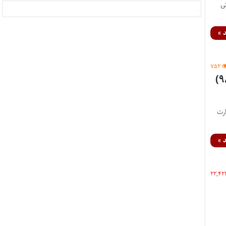
تی
 »
۷۵۲
آیین‌نامه اجرایی ارتباط نخبگان ایرانی خارج از کشور موضوع بند (الف) ماده (۹۸)
ارت
 »
۲۲,۴۲