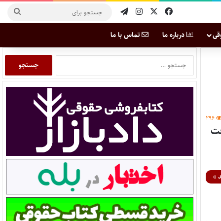
قی
درباره ما
تماس با ما
۲۹۶
 »