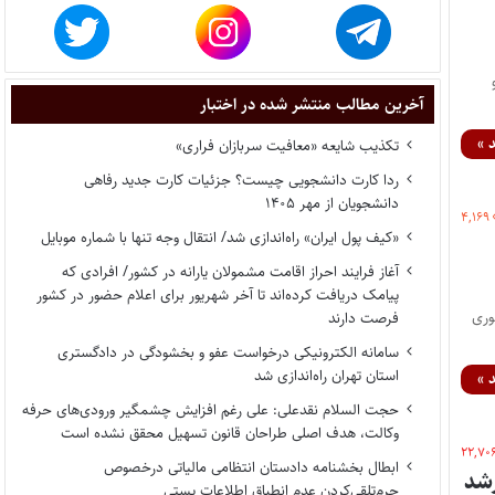
آخرین مطالب منتشر شده در اختبار
 »
تکذیب شایعه «معافیت سربازان فراری»
ردا کارت دانشجویی چیست؟ جزئیات کارت جدید رفاهی
دانشجویان از مهر ۱۴۰۵
۴,۱۶۹
«کیف پول ایران» راه‌اندازی شد/ انتقال وجه تنها با شماره موبایل
آغاز فرایند احراز اقامت مشمولان یارانه در کشور/ افرادی که
پیامک دریافت کرده‌اند تا آخر شهریور برای اعلام حضور در کشور
ت جمهوری
فرصت دارند
سامانه الکترونیکی درخواست عفو و بخشودگی در دادگستری
استان تهران راه‌اندازی شد
 »
حجت السلام نقدعلی: علی رغم افزایش چشمگیر ورودی‌های حرفه
وکالت، هدف اصلی طراحان قانون تسهیل محقق نشده است
۲۲,۷۰
ابطال بخشنامه دادستان انتظامی مالیاتی درخصوص
رشد
جرم‌تلقی‌کردن عدم انطباق اطلاعات پستی