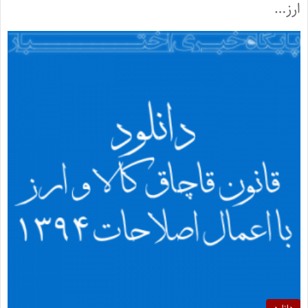
ارز…
دانلود