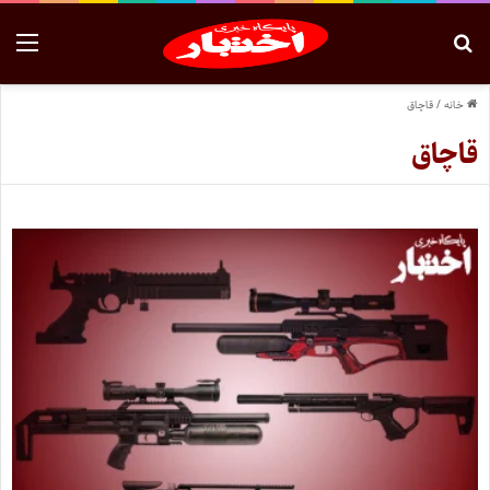
خانه
/
قاچاق
قاچاق