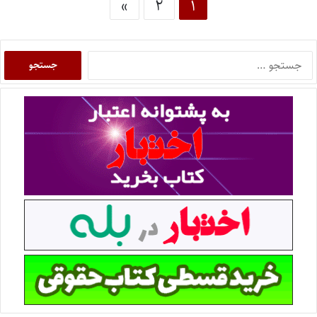
»
۲
۱