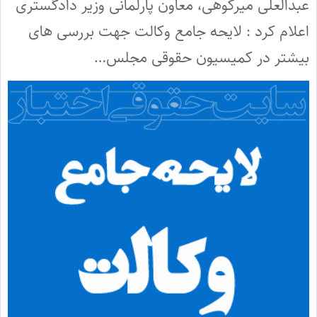
عبدالعلی میرکوهی، معاون پارلمانی وزیر دادگستری
اعلام کرد : لایحه جامع وکالت جهت بررسی های
بیشتر در کمیسیون حقوقی مجلس…