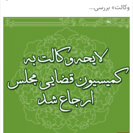
وکالت» بررسی…