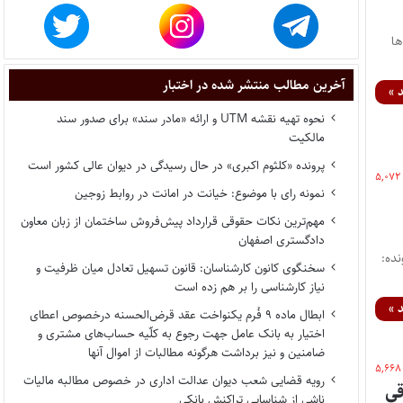
ال‌ها
آخرین مطالب منتشر شده در اختبار
 »
نحوه تهیه نقشه UTM و ارائه «مادر سند» برای صدور سند
مالکیت
پرونده «کلثوم اکبری» در حال رسیدگی در دیوان عالی کشور است
۵,۰۷۲
نمونه رای با موضوع: خیانت در امانت در روابط زوجین
مهم‌ترین نکات حقوقی قرارداد پیش‌فروش ساختمان از زبان معاون
دادگستری اصفهان
ظریه: 7/1405/130 شماره پرونده:
سخنگوی کانون کارشناسان: قانون تسهیل تعادل میان ظرفیت و
نیاز کارشناسی را بر هم زده است
 »
ابطال ماده ۹ فُرم یکنواخت عقد قرض‌الحسنه درخصوص اعطای
اختیار به بانک عامل جهت رجوع به کلّیه حساب‌های مشتری و
ضامنین و نیز برداشت هرگونه مطالبات از اموال آنها
۵,۶۶۸
رویه قضایی شعب دیوان عدالت اداری در خصوص مطالبه مالیات
قی
ناشی از شناسایی تراکنش بانکی