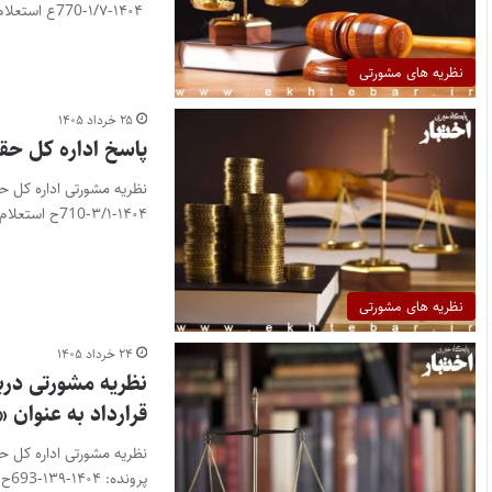
۱۴۰۴-۱/۷-770ع استعلام: با توجه به…
نظریه های مشورتی
۲۵ خرداد ۱۴۰۵
پاسخ اداره کل حقو
۱۴۰۴-۳/۱-710ح استعلام: در بسیاری از پرونده‌ها…
نظریه های مشورتی
۲۴ خرداد ۱۴۰۵
نظریه مشورتی در
قرارداد به عنوان «
پرونده: ۱۴۰۴-۱۳۹-693ح استعلام: ۱- الف- دامنه اختیار…