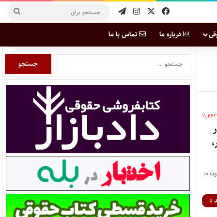
قی
درباره ما
تماس با ما
۱۱,۴۶۲
،
اره نظریه: 7/1405/229 شماره پرونده:
 »