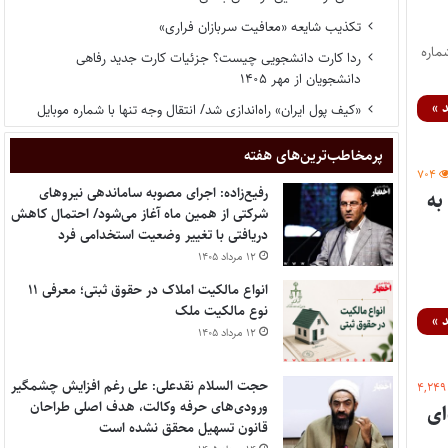
تکذیب شایعه «معافیت سربازان فراری»
۷/۱۴ اداره کل حقوقی قوه قضاییه جزئیات نظریه شماره نظریه: 7/1404/284 شماره
ردا کارت دانشجویی چیست؟ جزئیات کارت جدید رفاهی
دانشجویان از مهر ۱۴۰۵
 »
«کیف پول ایران» راه‌اندازی شد/ انتقال وجه تنها با شماره موبایل
پر‌مخاطب‌ترین‌های هفته
۷۰۴
رفیع‌زاده: اجرای مصوبه ساماندهی نیروهای
 حدود اعتبار و نحوه ارسال رمز یک‌بارمصرف (OTP) به
شرکتی از همین ماه آغاز می‌شود/ احتمال کاهش
دریافتی با تغییر وضعیت استخدامی فرد
۱۲ مرداد ۱۴۰۵
انواع مالکیت املاک در حقوق ثبتی؛ معرفی ۱۱
نوع مالکیت ملک
 »
۱۲ مرداد ۱۴۰۵
حجت السلام نقدعلی: علی رغم افزایش چشمگیر
۴,۲۴۹
ورودی‌های حرفه وکالت، هدف اصلی طراحان
ای
قانون تسهیل محقق نشده است