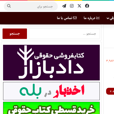
قی
درباره ما
تماس با ما
۳,۹۸۶
 »