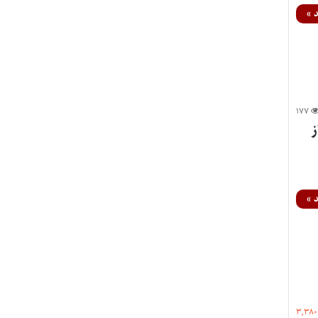
 »
۱۷۷
 مهر آغاز
 »
۳,۳۸۰