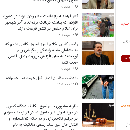
قانون تسهیل محقق نشده است
۱۴ مرداد ۱۴۰۵
آغاز فرایند احراز اقامت مشمولان یارانه در کشور/
افرادی که پیامک دریافت کرده‌اند تا آخر شهریور
۵,۸۸۱
برای اعلام حضور در کشور فرصت دارند
۱۴ مرداد ۱۴۰۵
قطع کارشناسی ارشد مطابق با دفترچه کنکور کارشناسی ارشد سال ۱۳۹۷ پایگاه
رئیس کانون وکلای البرز: امروز وکلایی داریم که
به مشاغلی مانند رانندگی و نگهبانی روی
آورده‌اند/ به جای افزایش بی‌رویه وکیل، قاضی
 »
جذب کنید
۱۸ مرداد ۱۴۰۵
بازداشت مظنون اصلی قتل حمیدرضا رجب‌زاده
۱۸ مرداد ۱۴۰۵
نظریه مشورتی با موضوع: تکلیف دادگاه کیفری
۸۱۵
در مورد اموال غیر منقول که در اثر ارتکاب جرایم
در جرایم کلاهبرداری و در حکم کلاهبرداری و
 اختبار –
انتقال مال غیر، سند رسمی مالکیت به نام