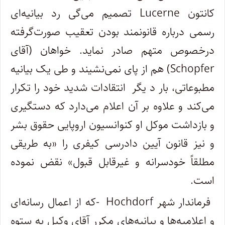
کانتون
Lucerne
تصمیم می
گی رد بیانیه
ای
رسمی درباره قانونمند بودن تعقیب صورت
گرفته
درخصوص متهم صادر نماید. خواهان (آقای
Schopfer
) هم از پای نمی
نشیند و طی یک بیانیه
مطبوعاتی، بار د یگر انتقادات شدید خود را تکرار
می
کند و علاوه بر آن اعلام می
دارد که دستگیری
و بازداشت موکل او کنوانسیون اروپایی حقوق بشر
و نیز قانون آیین دادرسی کیفری را «به طریقی
مطلقاً خودسرانه و غیرقابل قبول» نقض نموده
است.
فرماندار شهر
Hochdorf
-که از اعمال رسانه
ای
و اعلامیه
ها و بیانیه
های مکرر آقای وکیل به ستوه