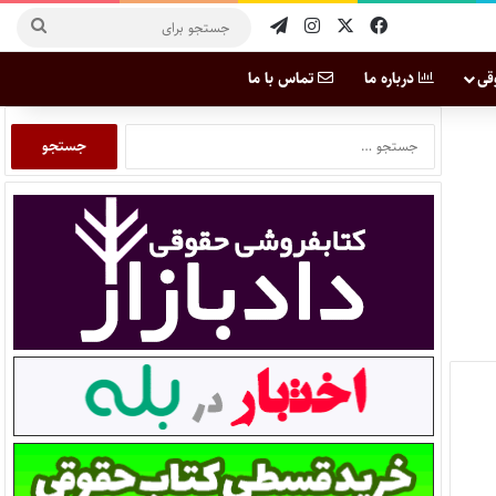
قی
درباره ما
تماس با ما