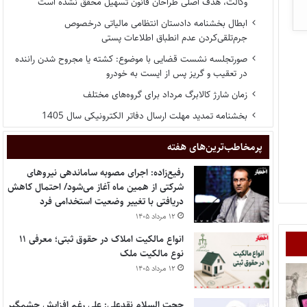
وکالت، هدف اصلی طراحان قانون تسهیل محقق نشده است
ابطال بخشنامه دادستان انتظامی مالیاتی درخصوص
جرم‌تلقی‌کردن عدم انطباق اطلاعات پستی
صورتجلسه نشست قضایی با موضوع: کشته یا مجروح شدن راننده
در تعقیب و گریز پس از ایست به خودرو
زمان شارژ کالابرگ مرداد برای گروه‌های مختلف
بخشنامه تمدید مهلت ارسال دفاتر الکترونیکی سال 1405
پر‌مخاطب‌ترین‌های هفته
رفیع‌زاده: اجرای مصوبه ساماندهی نیروهای
شرکتی از همین ماه آغاز می‌شود/ احتمال کاهش
دریافتی با تغییر وضعیت استخدامی فرد
۱۲ مرداد ۱۴۰۵
انواع مالکیت املاک در حقوق ثبتی؛ معرفی ۱۱
نوع مالکیت ملک
۱۲ مرداد ۱۴۰۵
حجت السلام نقدعلی: علی رغم افزایش چشمگیر