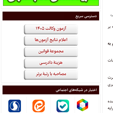
دسترسی سریع
 که بر
به
ات
رت
یری
اختبار در شبکه‌های اجتماعی
اد شده
یه