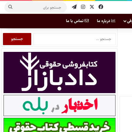
قی
درباره ما
تماس با ما