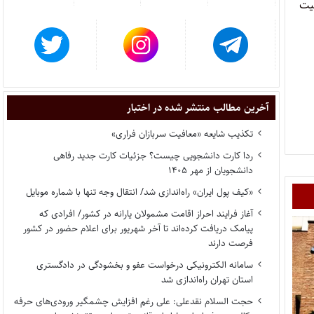
یت
آخرین مطالب منتشر شده در اختبار
تکذیب شایعه «معافیت سربازان فراری»
ردا کارت دانشجویی چیست؟ جزئیات کارت جدید رفاهی
دانشجویان از مهر ۱۴۰۵
«کیف پول ایران» راه‌اندازی شد/ انتقال وجه تنها با شماره موبایل
آغاز فرایند احراز اقامت مشمولان یارانه در کشور/ افرادی که
پیامک دریافت کرده‌اند تا آخر شهریور برای اعلام حضور در کشور
فرصت دارند
سامانه الکترونیکی درخواست عفو و بخشودگی در دادگستری
استان تهران راه‌اندازی شد
حجت السلام نقدعلی: علی رغم افزایش چشمگیر ورودی‌های حرفه