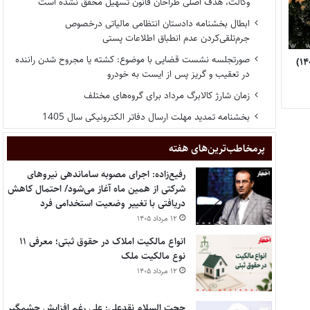
وکالت، هدف اصلی طراحان قانون تسهیل محقق نشده است
ابطال بخشنامه دادستان انتظامی مالیاتی درخصوص
جرم‌تلقی‌کردن عدم انطباق اطلاعات پستی
صورتجلسه نشست قضایی با موضوع: کشته یا مجروح شدن راننده
در تعقیب و گریز پس از ایست به خودرو
زمان شارژ کالابرگ مرداد برای گروه‌های مختلف
بخشنامه تمدید مهلت ارسال دفاتر الکترونیکی سال 1405
پر‌مخاطب‌ترین‌های هفته
رفیع‌زاده: اجرای مصوبه ساماندهی نیروهای
شرکتی از همین ماه آغاز می‌شود/ احتمال کاهش
دریافتی با تغییر وضعیت استخدامی فرد
۱۲ مرداد ۱۴۰۵
انواع مالکیت املاک در حقوق ثبتی؛ معرفی ۱۱
نوع مالکیت ملک
۱۲ مرداد ۱۴۰۵
حجت السلام نقدعلی: علی رغم افزایش چشمگیر