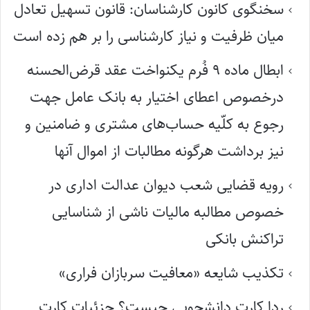
سخنگوی کانون کارشناسان: قانون تسهیل تعادل
میان ظرفیت و نیاز کارشناسی را بر هم زده است
ابطال ماده ۹ فُرم یکنواخت عقد قرض‌الحسنه
درخصوص اعطای اختیار به بانک عامل جهت
رجوع به کلّیه حساب‌های مشتری و ضامنین و
نیز برداشت هرگونه مطالبات از اموال آنها
رویه قضایی شعب دیوان عدالت اداری در
خصوص مطالبه مالیات ناشی از شناسایی
تراکنش بانکی
تکذیب شایعه «معافیت سربازان فراری»
ردا کارت دانشجویی چیست؟ جزئیات کارت