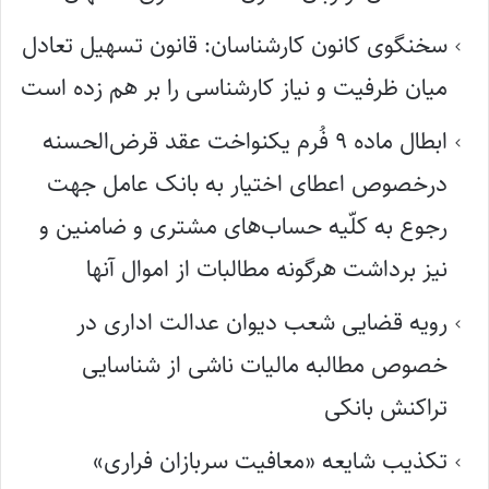
سخنگوی کانون کارشناسان: قانون تسهیل تعادل
میان ظرفیت و نیاز کارشناسی را بر هم زده است
ابطال ماده ۹ فُرم یکنواخت عقد قرض‌الحسنه
درخصوص اعطای اختیار به بانک عامل جهت
رجوع به کلّیه حساب‌های مشتری و ضامنین و
نیز برداشت هرگونه مطالبات از اموال آنها
رویه قضایی شعب دیوان عدالت اداری در
خصوص مطالبه مالیات ناشی از شناسایی
تراکنش بانکی
تکذیب شایعه «معافیت سربازان فراری»