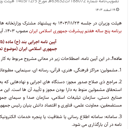
تصویب‌نامه شماره 188072/ت63632هـ مورخ 1403/12/5 هیئت وزیران
۱۹ اسفند ۱۴۰۳
هیئت وزیران در جلسه ۱۴۰۳/۱۱/۲۴ به پیشنهاد مشترک وزارتخانه های نیرو، نفت و فرهنگ و ارشاد اسلامی و به استناد بند (ح) ماده (۷۵)
برنامه پنج ساله هفتم پیشرفت جمهوری اسلامی ایران
مصوب ۱۴۰۳، آیین نامه اجرایی بند مذکور را به شرح زیر تصویب کرد:
آیین نامه اجرایی بند (ح) ماده (۷۵) قانون برنامه پنج ساله هفتم پیشرفت
جمهوری اسلامی ایران (موضوع تع
ماده1ـ
در این آیین نامه، اصطلاحات زیر در معانی مشروح مربوط به کار 
1ـ مشمولین: مراکز فرهنگی، هنری، قرآنی، رسانه ای، سینمایی، مطبوعاتی و تبلیغی ـ دینی دارای مجوز از مراجع ذی صلاح.
2ـ مراجع ذی صلاح صدور مجوز: دستگاه های اجرایی و نهادهایی که به
استحقاق مشمولین منوط به دارا بودن مجوز و تأیید آن ها است. این 
صنایع دستی، سازمان تبلیغات اسلامی، سازمان صدا و سیمای جمه
مستضعفین، معاونت علمی، فناوری و اقتصاد دانش بنیان رئیس جمهور و
3ـ سامانه: سامانه اطلاع رسانی یا شفافیت یا پنجره خدمات الکترون
نامه در آن بارگذاری می شود.