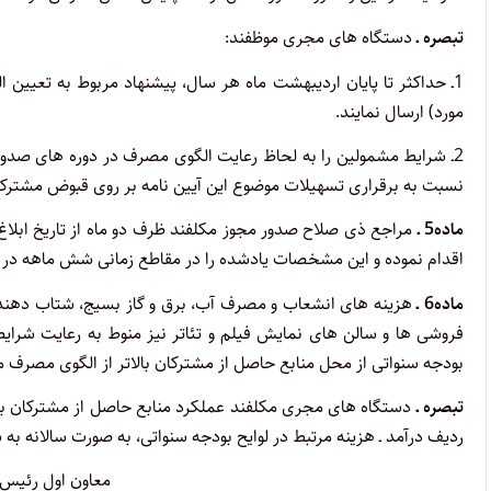
تبصره ـ
دستگاه های مجری موظفند:
1ـ حداکثر تا پایان اردیبهشت ماه هر سال، پیشنهاد مربوط به تعیی
مورد) ارسال نمایند.
2ـ شرایط مشمولین را به لحاظ رعایت الگوی مصرف در دوره های صدو
نسبت به برقراری تسهیلات موضوع این آیین نامه بر روی قبوض مشترکین
ماده5 ـ
مراجع ذی صلاح صدور مجوز مکلفند ظرف دو ماه از تاریخ ابلا
اقدام نموده و این مشخصات یادشده را در مقاطع زمانی شش ماهه در سا
ماده6 ـ
هزینه های انشعاب و مصرف آب، برق و گاز بسیج، شتاب دهنده
بودجه سنواتی از محل منابع حاصل از مشترکان بالاتر از الگوی مصرف مو
تبصره ـ
دستگاه های مجری مکلفند عملکرد منابع حاصل از مشترکان بالاتر
ردیف درآمد ـ هزینه مرتبط در لوایح بودجه سنواتی، به صورت سالانه به س
معاون اول رئیس 