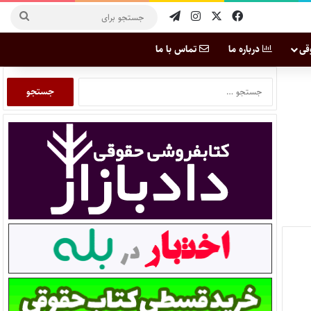
قی
درباره ما
تماس با ما