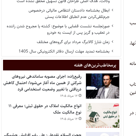
وکالت، هدف اصلی طراحان قانون تسهیل محقق نشده است
ابطال بخشنامه دادستان انتظامی مالیاتی درخصوص
جرم‌تلقی‌کردن عدم انطباق اطلاعات پستی
حسب
صورتجلسه نشست قضایی با موضوع: کشته یا مجروح شدن راننده
در تعقیب و گریز پس از ایست به خودرو
زمان شارژ کالابرگ مرداد برای گروه‌های مختلف
ا،
بخشنامه تمدید مهلت ارسال دفاتر الکترونیکی سال 1405
انه
پر‌مخاطب‌ترین‌های هفته
رفیع‌زاده: اجرای مصوبه ساماندهی نیروهای
شرکتی از همین ماه آغاز می‌شود/ احتمال کاهش
اب
دریافتی با تغییر وضعیت استخدامی فرد
 قوانین
۱۲ مرداد ۱۴۰۵
انواع مالکیت املاک در حقوق ثبتی؛ معرفی ۱۱
نوع مالکیت ملک
 در
۱۲ مرداد ۱۴۰۵
حجت السلام نقدعلی: علی رغم افزایش چشمگیر