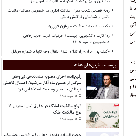
ینه
ضامنین و نیز برداشت هرگونه مطالبات از اموال آنها
 تا
رویه قضایی شعب دیوان عدالت اداری در خصوص مطالبه مالیات
ن بابت
ناشی از شناسایی تراکنش بانکی
تی
تکذیب شایعه «معافیت سربازان فراری»
می
ردا کارت دانشجویی چیست؟ جزئیات کارت جدید رفاهی
 می
دانشجویان از مهر ۱۴۰۵
«کیف پول ایران» راه‌اندازی شد/ انتقال وجه تنها با شماره موبایل
ورد
پر‌مخاطب‌ترین‌های هفته
صوص
رفیع‌زاده: اجرای مصوبه ساماندهی نیروهای
یی
شرکتی از همین ماه آغاز می‌شود/ احتمال کاهش
که کمتر از ۱۰ سال از تاریخ ساخت آنها گذشته باشد، خارج از حدود اختیارات قانونی شورای عالی بیمه می­ باشد. لذا مستنداً به بند (۱) ماده (۱۲) و
دریافتی با تغییر وضعیت استخدامی فرد
 تضییق
۱۲ مرداد ۱۴۰۵
انواع مالکیت املاک در حقوق ثبتی؛ معرفی ۱۱
نوع مالکیت ملک
۱۲ مرداد ۱۴۰۵
حجت السلام نقدعلی: علی رغم افزایش چشمگیر