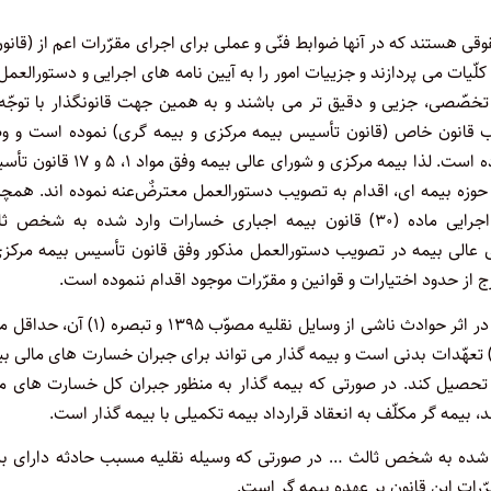
 هستند که در آنها ضوابط فنّی و عملی برای اجرای مقرّرات اعم از (قانون
کلّیات می پردازند و جزییات امور را به آیین نامه های اجرایی و دستورالعمل
تخصّصی، جزیی و دقیق تر می باشند و به همین جهت قانونگذار با توجّه
ب قانون خاص (قانون تأسیس بیمه مرکزی و بیمه گری) نموده است و و
مقرّرات به صورت نیابتی را به بیمه مرکزی (شورای عالی بیمه) اعطا کرده است. لذا بیمه مرکزی و شورای عالی بیم
حوزه بیمه ای، اقدام به تصویب دستورالعمل معترض‌ٌعنه نموده اند. همچ
دستورالعمل مذکور در راستای اجرای ماده (۷) اصلاحی آیین نامه اجرایی ماده (۳۰) قانون بیمه اجباری خسارات وارد شده به شخ
دام شورای عالی بیمه در تصویب دستورالعمل مذکور وفق قانون تأسیس بیمه مرکز
ز حدود اختیارات و قوانین و مقرّرات موجود اقدام ننموده است.
۲- وفق ماده (۸) قانون بیمه اجباری خسارت وارد شده به شخص ثالث در اثر حوادث ناشی از وسایل نقلیه مصوّب ۱۳۹۵ و
موضوع این قانون در بخش خسارت مالی معادل دو و نیم (۲/۵ %) تعهّدات بدنی است و بیمه گذار می تواند برای جبران خسارت های مال
ی تحصیل کند. در صورتی که بیمه گذار به منظور جبران کل خسارت های م
یمه گر مکلّف به انعقاد قرارداد بیمه تکمیلی با بیمه گذار است.
ن بیمه اجباری خسارت وارد شده به شخص ثالث … در صورتی که وسیله نقلیه مسبب حادثه دارای ب
رات این قانون بر عهده بیمه گر است.