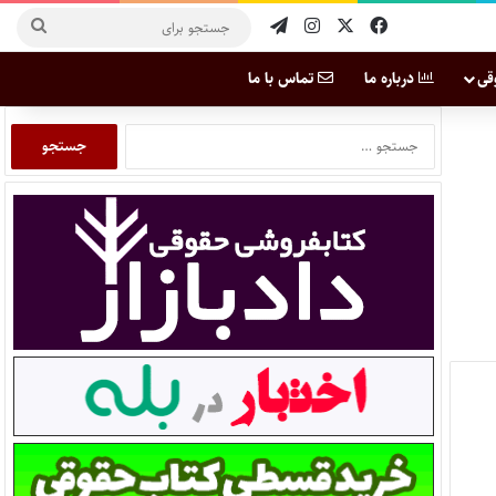
قی
درباره ما
تماس با ما