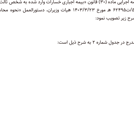
شورای عالی بیمه در جلسه مورخ ۱۴۰۳/۸/۲ به استناد ماده (۷) آیین نامه اجرایی ماده (۳۰) قانون «بیمه اجباری خسارات وارد شده به شخص 
اثر حوادث ناشی از وسایل نقلیه» موضوع تصویب نامه شماره ۵۰۲۶۸/ت۶۲۴۹۵ هـ مورخ ۱۴۰۳/۳/۲۳ هیات وزیران، دستورالعمل «نح