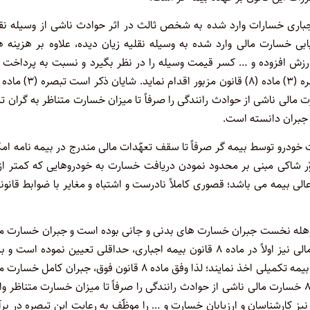
احی آیین نامه اجرایی ماده (۳۰) قانون بیمه اجباری خسارات وارد شده به شخص ثالث در اثر حوادث ناشی از وسیله ن
 در ارزیابی خسارت مالی وارد شده به وسیله نقلیه زیان دیده، علاوه بر هزینه 
ارزش افزوده و … کسر قیمت وسیله را در نظر بگیرد و نسبت به پرداخت 
مالی ناشی از حوادث رانندگی را صرفاً تا میزان خسارت متناظر به گران ت
 جبران دانسته است.
 خودرو توسط بیمه گر صرفاً تا سقف تعهّدات مالی مندرج در بیمه نامه ام
ی بیمه می باشد؛ قصوری کاملاً نادرست و اشتباه و مغایر با ضوابط قانون
 وهله نخست جبران خسارت های بدنی و جانی بوده است و جبران خسارت ما
را فرع بر آن دانسته است و نظر به این که برای جبران خسارت های مالی نیز اولاً در ماده ۸ قانون بیمه اجباری، حداقلی تعیین نموده اس
گذاران را مخیّر نموده است برای جبران خسارت های مالی بیشتر از آن بیمه تکمیلی اخذ نمایند؛ لذا وفق ماده ۸ قانون فوق، جبران کام
مدّنظر قانونگذار نبوده است. ثانیاً با توجه به این که در تبصره ۳ ماده ۸ خسارت مالی ناشی از حوادث رانندگی را صرفاً تا میزان خسارت متناظر
ه گران ترین خودروی متعارف قابل جبران دانسته است و در تبصره ۵ نیز کارشناسان و ارزیابان خسارت و … را موظّف به رعایت این تبصره در ب