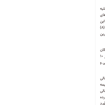
قلیه
های
این
موارد تا سقف تعهّدات مالی مندرج در بیمه شخص ثالث با رعایت تبصره (۳) ماده (۸) قانون مزبور اقدام نماید. شایان ذکر است تبصره (۳) ماده (۸)
رین
کان
پذیر است و با عنایت به محدودیت قانونی جبران خسارت مذکور، تصوّر شاکی مبنی بر محدود نمودن دریافت خسارت به خودروهایی که کمتر از ۱۰
ی و
لی
ت و بیمه
ل خسارت مالی
 وارده
رآورد