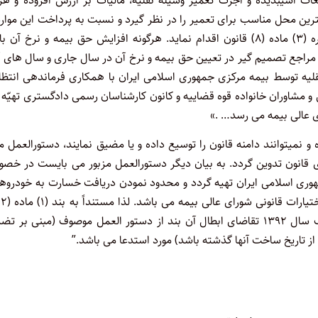
طعات آسیب­دیده و اجرت تعمیر وسیله نقلیه، مالیات بر ارزش افزوده و هز
ترین محل مناسب برای تعمیر را در نظر گیرد و نسبت به پرداخت این موارد
سقف تعهّدات مالی مندرج در بیمه نامه شخص ثالث با رعایت تبصره (۳) ماده (۸) قانون اقدام نماید. هرگونه افزایش حق بیمه و نرخ آ
اجع تصمیم گیر در تعیین حق بیمه و نرخ آن در سال جاری و سال های آ
یه توسط بیمه مرکزی جمهوری اسلامی ایران با همکاری فرماندهی انتظا
 و مشاوران خانواده قوه قضاییه و کانون کارشناسان رسمی دادگستری تهیّه
ی عالی بیمه می رسد… .»
 نمی­توانند دامنه قانون را توسیع داده و یا مضیق نمایند، دستورالعمل م
ای قانون تدوین گردد. به بیان دیگر دستورالعمل مزبور می بایست در خ
ری اسلامی ایران تهیه گردد و محدود نمودن دریافت خسارت به خودروها
ماده (۸۸) قانون تشکیلات و آیین دادرسی دیوان عدالت اداری مصوّب سال ۱۳۹۲ تقاضای ابطال آن بند از دستور العمل موصوف (مبنی بر