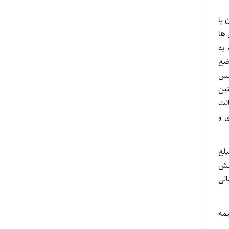
 یا
 ها
 به
ضع
ه وفق مواد ۱، ۵ و ۱۷ قانون تأسیس
نین
ص ثالث
ی و
 تبصره (۱) آن، حداقل مبلغ
ی بیش
الی
یمه