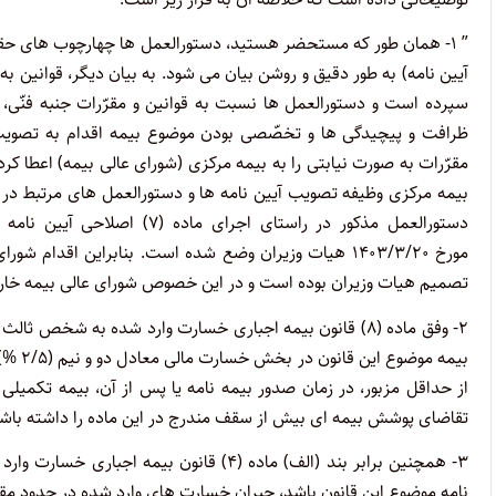
” ۱- همان طور که مستحضر هستید، دستورالعمل ها چهارچوب های حقوقی
آیین نامه) به طور دقیق و روشن بیان می شود. به بیان دیگر، قوانین به 
سپرده است و دستورالعمل ها نسبت به قوانین و مقرّرات جنبه فنّی، 
ظرافت و پیچیدگی ها و تخصّصی بودن موضوع بیمه اقدام به تصوی
بیمه مرکزی وظیفه تصویب آیین نامه ها و دستورالعمل های مرتبط در 
مورخ ۱۴۰۳/۳/۲۰ هیات وزیران وضع شده است. بنابراین اق
تصمیم هیات وزیران بوده است و در این خصوص شورای عالی بیمه خارج ا
بیمه 
از حداقل مزبور، در زمان صدور بیمه نامه یا پس از آن، بیمه تکمیل
تقاضای پوشش بیمه ای بیش از سقف مندرج در این ماده را داشته باشد، ب
۳- همچنین برابر بند (الف) ماده (۴) قانو
نامه موضوع این قانون باشد، جبران خسارت های وارد شده در حدود مقرّ