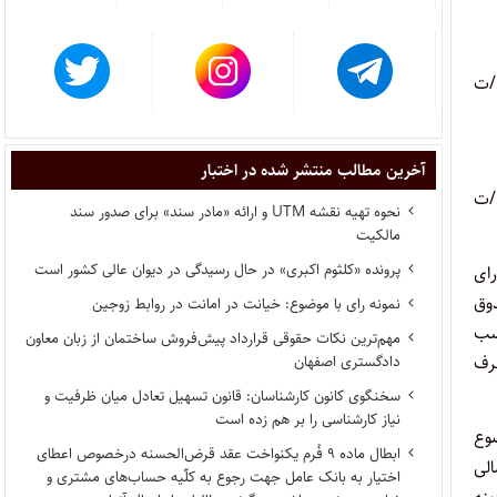
موضوع شکایت و خواسته: ابطال تبصره ماده ۶ دستورالعمل نحوه محاسبه خسارت کسر قیمت وسیله نقلیه (موضوع تصویب نامه شماره ۵۰۲۶۸/ت
آخرین مطالب منتشر شده در اختبار
شاکی به موجب دادخواستی ابطال تبصره ماده ۶ دستورالعمل نحوه محاسبه خسارت کسر قیمت وسیله نقلیه (موضوع تصویب نامه شماره ۵۰۲۶۸/ت
نحوه تهیه نقشه UTM و ارائه «مادر سند» برای صدور سند
مالکیت
پرونده «کلثوم اکبری» در حال رسیدگی در دیوان عالی کشور است
صوّب سال ۱۳۹۵/۲/۲ مجلس شورای
دوق
نمونه رای با موضوع: خیانت در امانت در روابط زوجین
سب
مهم‌ترین نکات حقوقی قرارداد پیش‌فروش ساختمان از زبان معاون
ظرف
دادگستری اصفهان
سخنگوی کانون کارشناسان: قانون تسهیل تعادل میان ظرفیت و
نیاز کارشناسی را بر هم زده است
وضوع
ابطال ماده ۹ فُرم یکنواخت عقد قرض‌الحسنه درخصوص اعطای
مالی
اختیار به بانک عامل جهت رجوع به کلّیه حساب‌های مشتری و