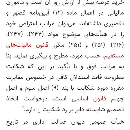
خرید عرصه بیش از ارزش روز آن است و مأموران
مالیاتی در اعمال ماده (۱۲) آیین‌نامه قصور و
تقصیری داشته‌اند، می‌توان مراتب اعتراض خود
را در هیأت‌های موضوع مواد (۲۴۴)، (۲۴۷)،
(۲۱۶)، (۲۵۱) و (۲۵۱) مکرر
قانون مالیات‌های
مستقیم
، حسب مورد، مطرح و پیگیری نماید. بنا
به مراتب فوق و با تأکید بر این که شکایت
مطروحه فاقد استدلال کافی در خصوص مغایرت
مقرره مورد شکایت با بند (۹) اصل سوم و اصل
چهلم
قانون اساسی
است، درخواست اتخاذ
تصمیم شایسته دایر بر رد شکایت را دارم.”
هیأت عمومی دیوان عدالت اداری در تاریخ