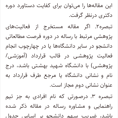
این مقاله‌ها را می‌توان برای کفایت دستاورد دوره
دکتری درنظر گرفت.
تبصره۲ـ اگر مقاله مستخرج از فعالیت‌های
پژوهشی مرتبط با رساله در دوره فرصت مطالعاتی
دانشجو در سایر دانشگاه‌ها یا در چهارچوب انجام
فعالیت پژوهشـی در قالب قرارداد (آموزشـی/
پژوهشـی) با دانشـگاه شـهید بهشـتی باشـد، درج
نام و نشانی دانشگاه یا مرجع طرف قرارداد به
عنوان نشانی دوم مجاز است.
تبصـره ۳ـ درصـورتی که نام افرادی به جز تیم
راهنمایی و مشـاوره رسـاله در مقاله ذکر شـده
باشـد، ضـریب سـهم دانشـجو بر اسـاس جدول