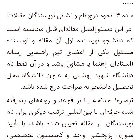
……
ماده ۳: نحوه درج نام و نشانی نویسندگان مقالات
در این دسـتورالعمل مقاله‌ای قابل محاسـبه اسـت
که دانشـجو نویسـنده اول آن مقاله و نویسـنده
مسـئول یکی از اعضـای تیم راهنمایی رسـاله
(اسـتادان راهنما یا مشاور) باشد و در آن فقط نام
دانشگاه شـهید بهشـتی به عنوان دانشـگاه محل
تحصـیل دانشجو به صراحت درج شده باشد.
تبصـره۱ـ چنانچه بنا بر قواعد و رویه‌های پذیرفته
شده حرفه‌ای یا بین‌المللی ترتیب دیگری برای نام
نویسندگان در مقاله تعیین شـده باشـد، با تأیید
شـورای پژوهشـی واحد و کمیسـیون تخصـصـی،