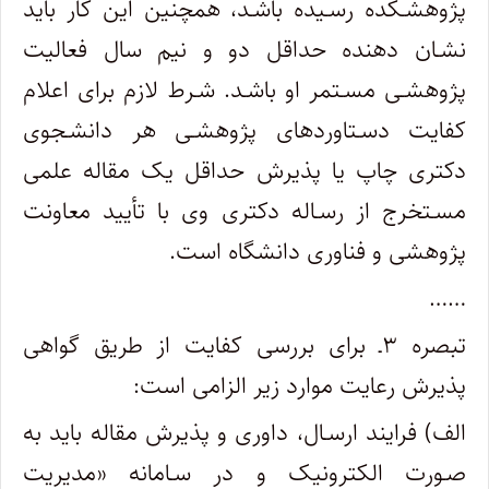
پژوهشـکده رسـیده باشـد، همچنین این کار باید
نشـان دهنده حداقل دو و نیم سال فعالیت
پژوهشـی مسـتمر او باشـد. شـرط لازم برای اعلام
کفایت دسـتاوردهای پژوهشـی هر دانشـجوی
دکتری چاپ یا پذیرش حداقل یک مقاله علمی
مسـتخرج از رسـاله دکتری وی با تأیید معاونت
پژوهشی و فناوری دانشگاه است.
……
تبصره ۳ـ برای بررسی کفایت از طریق گواهی
پذیرش رعایت موارد زیر الزامی است:
الف) فرایند ارسـال، داوری و پذیرش مقاله باید به
صـورت الکترونیک و در سـامانه «مدیریت