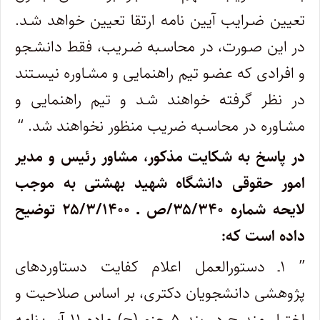
تعیین ضـرایب آیین نامه ارتقا تعیین خواهد شـد.
در این صـورت، در محاسـبه ضـریب، فقط دانشـجو
و افرادی که عضـو تیم راهنمایی و مشـاوره نیسـتند
در نظر گرفته خواهند شـد و تیم راهنمایی و
مشـاوره در محاسـبه ضریب منظور نخواهند شد. “
در پاسخ به شکایت مذکور، مشاور رئیس و مدیر
امور حقوقی دانشگاه شهید بهشتی به موجب
لایحه شماره ۳۵/۳۴۰/ص ـ ۲۵/۳/۱۴۰۰ توضیح
داده است که:
” ۱ـ دستورالعمل اعلام کفایت دستاوردهای
پژوهشی دانشجویان دکتری، بر اساس صلاحیت و
اختیار مندرج در بند ۵ جزء (ج) ماده ۱۱ آیین‌نامه