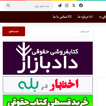
قی
درباره ما
تماس با ما