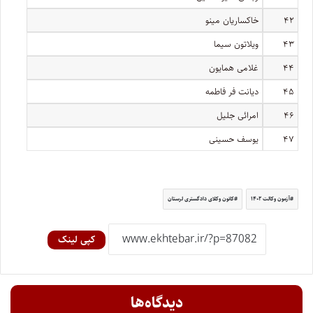
۴۲
خاکساریان مینو
۴۳
ویلاتون سیما
۴۴
غلامی همایون
۴۵
دیانت فر فاطمه
۴۶
امرائی جلیل
۴۷
یوسف حسینی
آزمون وکالت ۱۴۰۲
کانون وکلای دادگستری لرستان
کپی لینک
دیدگاه‌ها