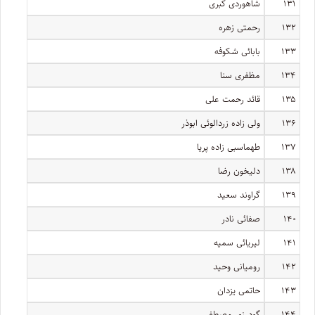
۱۳۱
شاهوردی کبری
۱۳۲
رحمتی زهره
۱۳۳
بابائی شکوفه
۱۳۴
مظفری سنا
۱۳۵
قائد رحمت علی
۱۳۶
ولی زاده زردالوئی ابوذر
۱۳۷
طهماسبی زاده پریا
۱۳۸
دلیخون رضا
۱۳۹
گراوند سعید
۱۴۰
صفائی نادر
۱۴۱
لیریائی سمیه
۱۴۲
رومیانی وحید
۱۴۳
حاتمی یزدان
۱۴۴
گودرزی مصطفی