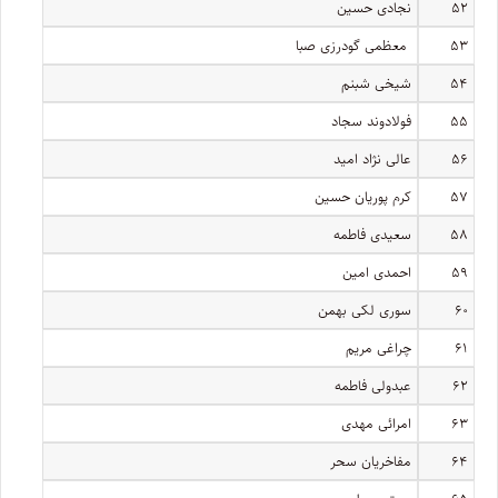
۵۲
نجادی حسین
۵۳
معظمی گودرزی صبا
۵۴
شیخی شبنم
۵۵
فولادوند سجاد
۵۶
عالی نژاد امید
۵۷
کرم پوریان حسین
۵۸
سعیدی فاطمه
۵۹
احمدی امین
۶۰
سوری لکی بهمن
۶۱
چراغی مریم
۶۲
عبدولی فاطمه
۶۳
امرائی مهدی
۶۴
مفاخریان سحر