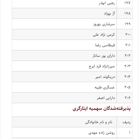
۱۹۷
رجبی ابوذر
۱۹۸
آژ بهزاد
۱۹۹
سرشاری بهروز
۲۰۰
کرمی نژاد علی
۲۰۱
قیطاسی رضا
۲۰۲
دارای پور ساناز
۲۰۳
میرزانژاد فرد ایرج
۲۰۴
دریکوند امیر
۲۰۵
عسگری طیبه
۲۰۶
دارابی اصغر
پذیرفته‌شدگان سهمیه ایثارگری
ردیف
نام و نام خانوادگی
۱
روشن زاده مهدی