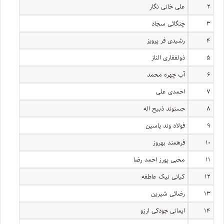
۲
علی خانی نگار
۳
چنگائی سجاد
۴
رشیدی فر پرویز
۵
ذولفقاری الناز
۶
آب چهره محمد
۷
احمدی علی
۸
حسنوند ذبیح اله
۹
فولاد وند یاسین
۱۰
فرهمند بهروز
۱۱
محبی پورز احمد رضا
۱۲
کیانی نیک عاطفه
۱۳
رضائی شیرین
۱۴
ایمانی جودکی ارزو