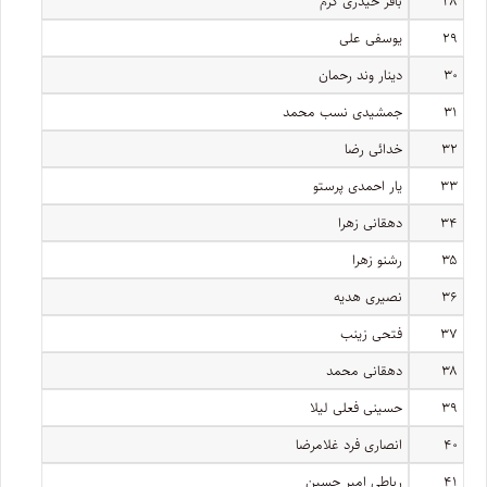
۲۸
باقر حیدری کرم
۲۹
یوسفی علی
۳۰
دینار وند رحمان
۳۱
جمشیدی نسب محمد
۳۲
خدائی رضا
۳۳
یار احمدی پرستو
۳۴
دهقانی زهرا
۳۵
رشنو زهرا
۳۶
نصیری هدیه
۳۷
فتحی زینب
۳۸
دهقانی محمد
۳۹
حسینی فعلی لیلا
۴۰
انصاری فرد غلامرضا
۴۱
رباطی امیر حسین