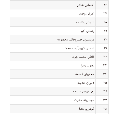
۲۶
احسانی شادی
۲۷
امرائی وحید
۲۸
شجاعی فاطمه
۲۹
رضائی اکبر
۳۰
دوستاری خسروخانی معصومه
۳۱
احمدی فیروزآباد مسعود
۳۲
قلائی محمد جواد
۳۳
زینوند زهرا
۳۴
جعفریان فاطمه
۳۵
دلیران حدیث
۳۶
پور مهدی سپیده
۳۷
موسیوند حدیث
۳۸
گودرزی زهرا