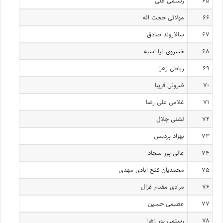
۶۵
رستمی علی
۶۶
مولائی حجت اله
۶۷
سالاروند صادق
۶۸
خسروی نیا اسیه
۶۹
رباطی زهرا
۷۰
ضرونی فریبا
۷۱
غلامی علی رضا
۷۲
لشنی جلال
۷۳
بهزاد پردیس
۷۴
عالی پور سجاد
۷۵
محمدیان فتح آبادی مهدی
۷۶
مرادی مقدم غزال
۷۷
عظیمی حسین
۷۸
رستمی پور زهرا