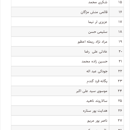
۱۵
شکری محمد
۱۶
قائمی منش مژگان
۱۷
عزیزی لر نیما
۱۸
سلیمی حسن
۱۹
مراد نژاد ریمله اعظم
۲۰
عادلی علی رضا
۲۱
حسین زاده محمد
۲۲
جودکی عبد اله
۲۳
یگانه فرد گندم
۲۴
موسوی سید علی اکبر
۲۵
سالاروند ناهید
۲۶
هدایت پور ستاره
۲۷
ناصر پور مریم