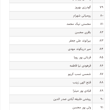
۷۹
گودرزی بهروز
۸۰
رومیانی شهرام
۸۱
محسنی نیک محمد
۸۲
باقری محسن
۸۳
بیرانوند علی جعفر
۸۴
میر دریکوند مهدی
۸۵
قربانی پور رویا
۸۶
فرهودی نیا فاطمه
۸۷
شمسی نسب کریم
۸۸
فتح الهی زینب
۸۹
قبادی پور میترا
۹۰
روشنی خلیفه آبادی صدر الدین
۹۱
ولی پور محسن