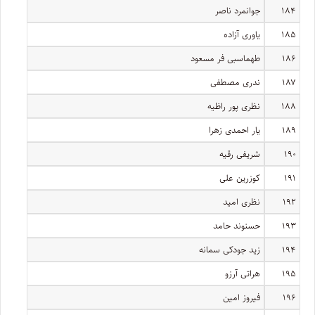
۱۸۴
جوانمرد ناصر
۱۸۵
یاوری آزاده
۱۸۶
طهماسبی فر مسعود
۱۸۷
ندری مصطفی
۱۸۸
نظری پور راظیه
۱۸۹
یار احمدی زهرا
۱۹۰
شریفی رقیه
۱۹۱
کوزرین علی
۱۹۲
نظری امید
۱۹۳
حسنوند حامد
۱۹۴
زید جودکی سمانه
۱۹۵
هراتی آرزو
۱۹۶
فیروز امین