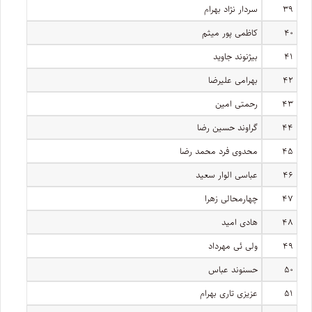
۳۹
سردار نژاد بهرام
۴۰
کاظمی پور میثم
۴۱
بیژنوند جاوید
۴۲
بهرامی علیرضا
۴۳
رحمتی امین
۴۴
گراوند حسین رضا
۴۵
محدوی فرد محمد رضا
۴۶
عباسی الوار سعید
۴۷
چهارمحالی زهرا
۴۸
هادی امید
۴۹
ولی ئی مهرداد
۵۰
حسنوند عباس
۵۱
عزیزی تاری بهرام