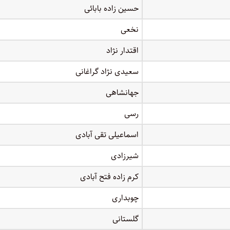
حسین زاده بابائی
نخعی
اقتدار نژاد
سعیدی نژاد گراغانی
جهانشاهی
رسی
اسماعیلی تقی آبادی
شیرزادی
کرم زاده فتح آبادی
چوبداری
گلستانی