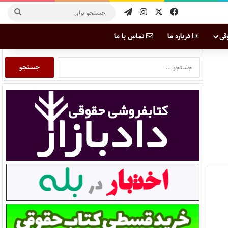
قی
درباره ما
تماس با ما