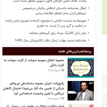
وکالت، هدف اصلی طراحان قانون تسهیل محقق نشده است
ابطال بخشنامه دادستان انتظامی مالیاتی درخصوص
جرم‌تلقی‌کردن عدم انطباق اطلاعات پستی
صورتجلسه نشست قضایی با موضوع: کشته یا مجروح شدن راننده
در تعقیب و گریز پس از ایست به خودرو
زمان شارژ کالابرگ مرداد برای گروه‌های مختلف
بخشنامه تمدید مهلت ارسال دفاتر الکترونیکی سال 1405
پر‌مخاطب‌ترین‌های هفته
مصوبه انتقال سهمیه سوخت از کارت سوخت به
کارت بانکی
۷ مرداد ۱۴۰۵
رفیع‌زاده: اجرای مصوبه ساماندهی نیروهای
شرکتی از همین ماه آغاز می‌شود/ احتمال کاهش
دریافتی با تغییر وضعیت استخدامی فرد
۱۲ مرداد ۱۴۰۵
انواع مالکیت املاک در حقوق ثبتی؛ معرفی ۱۱