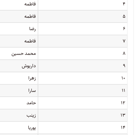
۴
فاطمه
۵
فاطمه
۶
رضا
۷
فاطمه
۸
محمد حسین
۹
داریوش
۱۰
زهرا
۱۱
سارا
۱۲
حامد
۱۳
زینب
۱۴
پوریا