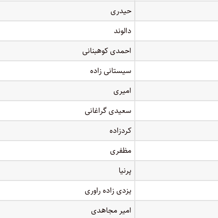
حیدری
دالوند
احمدی کوهبنانی
سیستانی زاده
امیری
سعیدی گراغانی
کردزاده
مظفری
پرنیا
یزدی زاده راوری
امیر مجاهدی