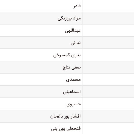
قادر
مراد پورزنگی
عبداللهی
ندائی
بدری کمسرخی
صفی نتاج
محمدی
اسماعیلی
خسروی
افشار پور باغخان
فتحعلی پورراینی