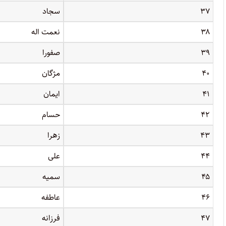
۳۷
سجاد
۳۸
نعمت اله
۳۹
صفورا
۴۰
مژگان
۴۱
ایمان
۴۲
حسام
۴۳
زهرا
۴۴
على
۴۵
سمیه
۴۶
عاطفه
۴۷
فرزانه