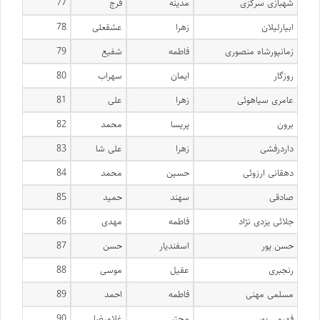
شهبازی سرگزی
مدینه
فرج
77
ابیارلیلان
زهرا
عشقعلی
78
زمانپورشاه منصوری
فاطمه
شفیع
79
روزگار
ایمان
سهراب
80
عامری سیاهوئی
زهرا
علی
81
برون
پریسا
محمد
82
داردرفشی
زهرا
علی شا
83
دهقانی ارزوئی
حسین
محمد
84
صادقی
سهند
حمید
85
جلائی یزدی نژاد
فاطمه
مهدی
86
حسن پور
اسفندیار
حسن
87
رنجبری
عقیل
موسی
88
مسلمی مهنی
فاطمه
احمد
89
فهیمی پور
مجتبی
غلامرضا
90