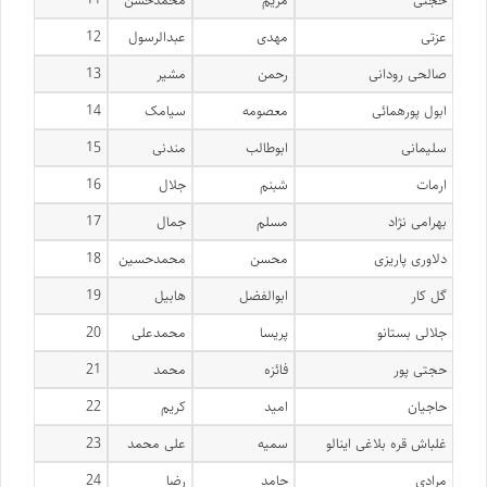
عزتی
مهدی
عبدالرسول
12
صالحی رودانی
رحمن
مشیر
13
ابول پورهمائی
معصومه
سیامک
14
سلیمانی
ابوطالب
مندنی
15
ارمات
شبنم
جلال
16
بهرامی نژاد
مسلم
جمال
17
دلاوری پاریزی
محسن
محمدحسین
18
گل کار
ابوالفضل
هابیل
19
جلالی بستانو
پریسا
محمدعلی
20
حجتی پور
فائزه
محمد
21
حاجیان
امید
کریم
22
غلباش قره بلاغی اینالو
سمیه
علی محمد
23
مرادی
حامد
رضا
24