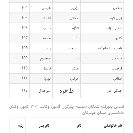
فیضی
بهروز
عیسی
104
ژیان فرد
مجتبی
احمد
105
ذاکری نژاد
فائزه
طالب
106
کدیور
ندا
محمد
107
ناصری باغبابوئیه
صالحه
رضا
108
قاسمی
یداله
معصوم
109
فرخیانی
حاتم
فاضل
110
حقانی
مژگان
نوروز
111
طاهره
جلالی زنوز
میرجلال
112
اسامی پذیرفته شدگان سهمیه ایثارگران آزمون وکالت ۱۴۰۲ کانون وکلای
دادگستری استان هرمزگان
نام خانوادگی
نام
نام پدر
رتبه