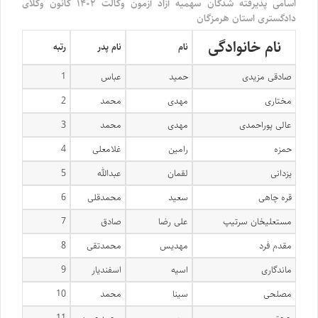
اسامی پذیرفته شدگان سهمیه آزاد آزمون وکالت ۱۴۰۲ کانون وکلای
دادگستری استان هرمزگان
نام خانوادگی
نام
نام پدر
رتبه
صادقی مزیدی
حمید
عباس
1
مختاری
مهدی
محمد
2
عالی پوراحمدی
مهدی
محمد
3
حمزه
رامین
غلامعلی
4
یزدانی
لقمان
عبدالله
5
قره چاهی
سعید
محمدقلی
6
مستعلیخان سرتیپ
علی رضا
صادق
7
مقدم فرد
مهدیس
محمدتقی
8
ماندگاری
اسیه
اسفندیار
9
مصلحی
سینا
محمد
10
حجتی
مریم
محمدحسن
11