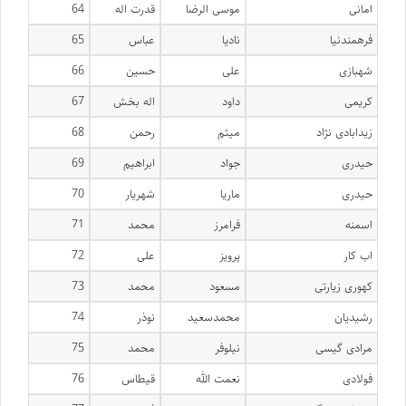
امانی
موسی الرضا
قدرت اله
64
فرهمندنیا
نادیا
عباس
65
شهبازی
علی
حسین
66
کریمی
داود
اله بخش
67
زیدابادی نژاد
میثم
رحمن
68
حیدری
جواد
ابراهیم
69
حیدری
ماریا
شهریار
70
اسمنه
فرامرز
محمد
71
اب کار
پرویز
علی
72
کهوری زیارتی
مسعود
محمد
73
رشیدیان
محمدسعید
نوذر
74
مرادی گیسی
نیلوفر
محمد
75
فولادی
نعمت الله
قیطاس
76