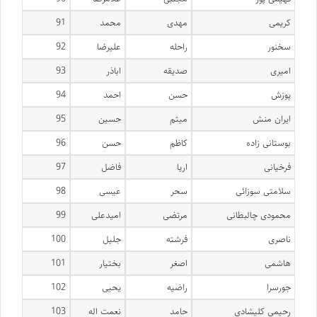
کریمی
مهدی
محمد
91
سخنور
راحله
علیرضا
92
امیری
صدیقه
اباذر
93
پوزش
حسن
احمد
94
ایران منش
میثم
حسین
95
بوستانی زاده
کاظم
حسن
96
فرخیانی
اریا
فاضل
97
سلامتی سوزائی
سحر
عیسی
98
محمودی چالبطانی
مرتضی
امیدعلی
99
ناصری
فرشته
جلیل
100
هاشمی
اصغر
بختیار
101
جورسرا
راضیه
یحیی
102
رحیمی کلیشادی
حامد
نعمت اله
103