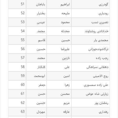
گودرزی
ابراهیم
باباجان
51
رودباری
ملیحه
بختیار
52
نصیری نسب
محمود
عیسی
53
خدادادی روشناوند
محدثه
محمد
54
محمدی یار
حسین
قاسم
55
ترکاشوندجوزانی
علیرضا
حسین
56
رجب زاده
نازنین
محمد
57
دهقانی سیاهکی
علی
فلکناز
58
روح الامینی
امین
ابومحمد
59
علی زاده سمسوری
زهرا
جعفر
60
زیارتی شاه عوض
محسن
حسن
61
رمضان پور
مریم
حسین
62
رهداری
عارفه
مهردل
63