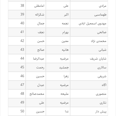
مرادی
علی
امامقلی
38
طهماسبی
اکبر
شکراله
39
مهدوی اسمعیل ابادی
نجمه
جمال
40
صالحی
بهرام
نجف
41
محمدی نژاد
معین
حسن
42
شبانی
هانیه
صالح
43
شایان شریف
مرضیه
عبدالرضا
44
سالاری
جمشید
رحمت
45
شریفی
زهرا
حسین
46
اگاه
مرضیه
عبدل
47
منصوری
ملیحه
محمدصالح
48
نثاری
مرضیه
علی
49
پیش دار
ندا
حسین
50