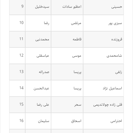
حسینی
اعظم سادات
سیدخلیل
9
سبزی پور
مرتضی
رضا
10
فروزنده
فاطمه
محمدنبی
11
شامحمدی
موسی
عباسقلی
12
زلفی
پریسا
صدراله
13
اسماعیل نژاد
پریسا
عبدالحسن
14
قلی زاده چولاندیمی
سحر
علی رضا
15
احترامی
اسحاق
سلیمان
16