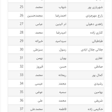
شهریاری پور
شهاب
محمد
25
زارع مهرجردی
احمدرضا
محمدحسین
26
زاهدی دهوئی
ام البنین
عباس
27
کناری زاده
امیدرضا
محمد
28
طباطبائی
سیدامید
خیراله
29
جلالی جلال ابادی
رسول
سبزعلی
30
غفاری
پویان
بهمن
31
صادقی
حسن
فیروز
32
کمال پور
ریحانه
محمد
33
رشیدی
محمد
عیسی
34
بهامین
سمیه
عوض
35
شریفی
محمد
علی
36
حکیمی زاده
فاطمه
محمدعلی
37