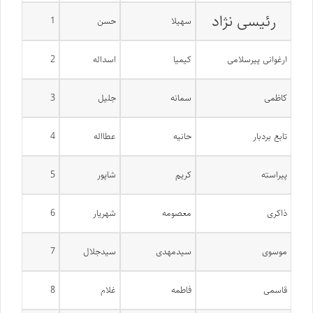
رئیسی نژاد
سهیلا
حسن
1
ارغوانی پیرسلامی
کیمیا
اسداله
2
کاظمی
سمانه
جلیل
3
تابع بردبار
حانیه
عطااله
4
پیراسته
کریم
شاپور
5
ذاکری
معصومه
شهریار
6
موسوی
سیدمهدی
سیدجلال
7
قاسمی
فاطمه
غلام
8