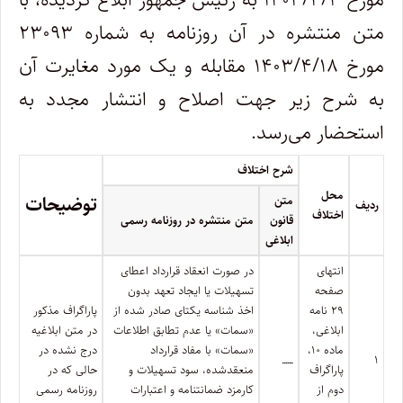
متن منتشره در آن روزنامه به شماره ۲۳۰۹۳
مورخ ۱۴۰۳/۴/۱۸ مقابله و یک مورد مغایرت آن
به شرح زیر جهت اصلاح و انتشار مجدد به
استحضار می‌رسد.
شرح اختلاف
محل
توضیحات
متن
ردیف
اختلاف
قانون
متن منتشره در روزنامه رسمی
ابلاغی
انتهای
در صورت انعقاد قرارداد اعطای
صفحه
تسهیلات یا ایجاد تعهد بدون
۲۹ نامه
اخذ شناسه یکتای صادر شده از
پاراگراف مذکور
ابلاغی،
«سمات» یا عدم تطابق اطلاعات
در متن ابلاغیه
ماده ۱۰،
«سمات» با مفاد قرارداد
درج نشده در
۱
ــــــ
پاراگراف
منعقد‌شده، سود تسهیلات و
حالی که در
دوم از
کارمزد ضمانت‏نامه و اعتبارات
روزنامه رسمی