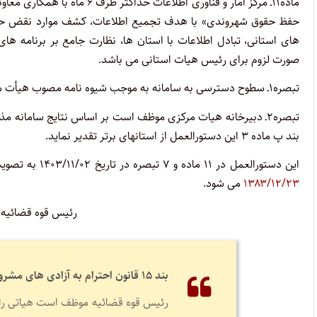
ماده۱۱ـ مرکز آمار و فناوری اط
حفظ حقوق شهروندی» با هدف تجمیع اطلاعات، کشف موارد نقض حقوق 
های استانی، تبادل اطلاعات با استان ها، نظارت جامع بر برنامه ها
صورت لزوم برای رئیس هیات استانی می باشد.
تبصره۱ـ سطوح دسترسی به سامانه به موجب شیوه نامه مصوب هیأت مرکزی تعیین می شود.
تبصره۲ـ دبیرخانه هیات مرکزی موظف است بر اساس نتایج سامانه مذک
بند پ ماده ۳ این دستورالعمل از استانهای برتر تقدیر نماید.
این دستورالعمل در ۱۱ ماده و ۷ تبصره در تاریخ ۱۴۰۳/۱۱/۰۲ به تصویب رئیس قوه قضائیه رسید و جایگزین
۱۳۸۳/۱۲/۲۳
می شود.
رئیس قوه قضائیه 
بند ۱۵ قانون احترام به آزادی‌ های مشروع و حفظ حقوق شهروندی:
رئیس قوه قضائیه موظف است هیاتی را ب