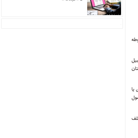
وطه
یل
تان
 یا
ول
کلف