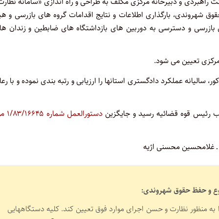
لاعات حداکثر ظرف ۶ ماه با همکاری معاونت راهبردی و دبیرخانه مرکزی مکلف به طراحی و راه اندازی «سامانه نظار
شهروندی، بارگذاری اطلاعات و نتایج اقدامات گروه های بازرسی و هی
ی بازرسی و دسترسی به دوربین های بازداشتگاه های ضابطین و زندان ها
ور، سالیانه عملکرد دادگستری استانها را ارزیابی و رتبه بندی نموده و با رع
دستورالعمل شما
ـ غلامحسین محسنی اژیه
ه منظور نظارت و حسن اجرای موارد فوق تعیین کند. کلیه دستگاههایی