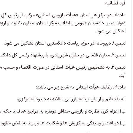
قوه قضائیه
ماده۵ ـ در مرکز هر استان «هیأت بازرسی استانی» مرکب از رئیس
عنوان دبیر، دادستان عمومی و انقلاب مرکز استان، معاون نظارت و ار
تشکیل می شود.
تبصره۱ـ دبیرخانه در حوزه ریاست دادگستری استان تشکیل می شود.
تبصره۲ـ معاون قضایی در حقوق شهروندی، با پیشنهاد رئیس کل دادگستری استان و تأیید دبیر هیأت مرکزی منصوب می شود.
تبصره۳ـ به تشخیص رئیس هیأت استانی در صورت اقتضاء و حسب 
آید.
ماده۶ ـ وظایف هیأت استانی به شرح زیر می باشد:
الف) تنظیم و ارسال برنامه بازرسی سالانه به دبیرخانه مرکزی،
ب) اعزام گروه نظارت و بازرسی حداقل دونفره به مراجع هدف با حکم م
پ) دریافت و رسیدگی به گزارش ها و شکایت ها مربوط به نقض حقوق 