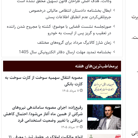
وکالت، هدف اصلی طراحان قانون تسهیل محقق نشده است
ابطال بخشنامه دادستان انتظامی مالیاتی درخصوص
رت
جرم‌تلقی‌کردن عدم انطباق اطلاعات پستی
صورتجلسه نشست قضایی با موضوع: کشته یا مجروح شدن راننده
در تعقیب و گریز پس از ایست به خودرو
ست.
زمان شارژ کالابرگ مرداد برای گروه‌های مختلف
بخشنامه تمدید مهلت ارسال دفاتر الکترونیکی سال 1405
پر‌مخاطب‌ترین‌های هفته
مصوبه انتقال سهمیه سوخت از کارت سوخت به
کارت بانکی
۷ مرداد ۱۴۰۵
رفیع‌زاده: اجرای مصوبه ساماندهی نیروهای
شرکتی از همین ماه آغاز می‌شود/ احتمال کاهش
دریافتی با تغییر وضعیت استخدامی فرد
۱۲ مرداد ۱۴۰۵
نی
انواع مالکیت املاک در حقوق ثبتی؛ معرفی ۱۱