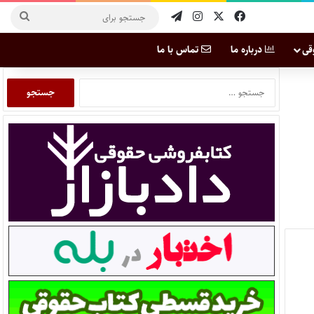
قی
درباره ما
تماس با ما