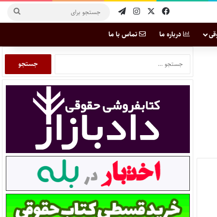
قی
درباره ما
تماس با ما