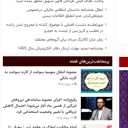
وکالت، هدف اصلی طراحان قانون تسهیل محقق نشده است
ابطال بخشنامه دادستان انتظامی مالیاتی درخصوص
جرم‌تلقی‌کردن عدم انطباق اطلاعات پستی
صورتجلسه نشست قضایی با موضوع: کشته یا مجروح شدن راننده
در تعقیب و گریز پس از ایست به خودرو
زمان شارژ کالابرگ مرداد برای گروه‌های مختلف
بخشنامه تمدید مهلت ارسال دفاتر الکترونیکی سال 1405
پر‌مخاطب‌ترین‌های هفته
مصوبه انتقال سهمیه سوخت از کارت سوخت به
کارت بانکی
۷ مرداد ۱۴۰۵
رفیع‌زاده: اجرای مصوبه ساماندهی نیروهای
شرکتی از همین ماه آغاز می‌شود/ احتمال کاهش
دریافتی با تغییر وضعیت استخدامی فرد
۱۲ مرداد ۱۴۰۵
انواع مالکیت املاک در حقوق ثبتی؛ معرفی ۱۱