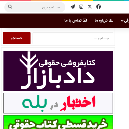
قی
درباره ما
تماس با ما