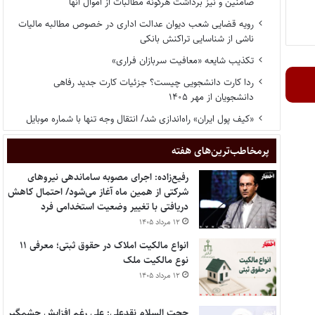
ضامنین و نیز برداشت هرگونه مطالبات از اموال آنها
رویه قضایی شعب دیوان عدالت اداری در خصوص مطالبه مالیات
ناشی از شناسایی تراکنش بانکی
تکذیب شایعه «معافیت سربازان فراری»
ردا کارت دانشجویی چیست؟ جزئیات کارت جدید رفاهی
دانشجویان از مهر ۱۴۰۵
«کیف پول ایران» راه‌اندازی شد/ انتقال وجه تنها با شماره موبایل
پر‌مخاطب‌ترین‌های هفته
رفیع‌زاده: اجرای مصوبه ساماندهی نیروهای
شرکتی از همین ماه آغاز می‌شود/ احتمال کاهش
دریافتی با تغییر وضعیت استخدامی فرد
۱۲ مرداد ۱۴۰۵
انواع مالکیت املاک در حقوق ثبتی؛ معرفی ۱۱
نوع مالکیت ملک
۱۲ مرداد ۱۴۰۵
حجت السلام نقدعلی: علی رغم افزایش چشمگیر