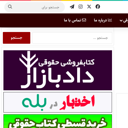
قی
درباره ما
تماس با ما