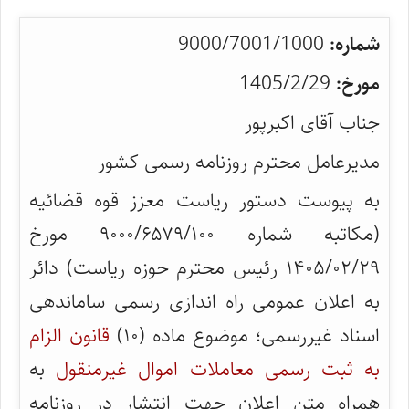
شماره:
9000/7001/1000
مورخ:
1405/2/29
جناب آقای اکبرپور
مدیرعامل محترم روزنامه رسمی کشور
به پیوست دستور ریاست معزز قوه قضائیه
(مکاتبه شماره ۹۰۰۰/۶۵۷۹/۱۰۰ مورخ
۱۴۰۵/۰۲/۲۹ رئیس محترم حوزه ریاست) دائر
به اعلان عمومی راه اندازی رسمی ساماندهی
اسناد غیررسمی؛ موضوع ماده (۱۰)
قانون الزام
به ثبت رسمی معاملات اموال غیرمنقول
به
همراه متن اعلان جهت انتشار در روزنامه