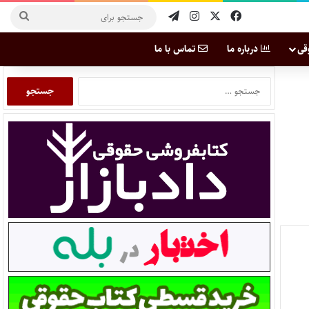
قی
درباره ما
تماس با ما