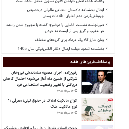
وکالت، هدف اصلی طراحان قانون تسهیل محقق نشده است
ابطال بخشنامه دادستان انتظامی مالیاتی درخصوص
جرم‌تلقی‌کردن عدم انطباق اطلاعات پستی
صورتجلسه نشست قضایی با موضوع: کشته یا مجروح شدن راننده
در تعقیب و گریز پس از ایست به خودرو
زمان شارژ کالابرگ مرداد برای گروه‌های مختلف
بخشنامه تمدید مهلت ارسال دفاتر الکترونیکی سال 1405
پر‌مخاطب‌ترین‌های هفته
رفیع‌زاده: اجرای مصوبه ساماندهی نیروهای
شرکتی از همین ماه آغاز می‌شود/ احتمال کاهش
دریافتی با تغییر وضعیت استخدامی فرد
۱۲ مرداد ۱۴۰۵
انواع مالکیت املاک در حقوق ثبتی؛ معرفی ۱۱
نوع مالکیت ملک
۱۲ مرداد ۱۴۰۵
حجت السلام نقدعلی: علی رغم افزایش چشمگیر